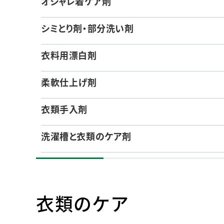
オシャレ着ケア剤
人的資本・労働安全
人権の尊重
シミとり剤・部分洗い剤
責任あるサプライチェーンマネジメントの構築
顧客の満足と信頼の追求
衣料用漂白剤
柔軟仕上げ剤
衣類手入剤
洗濯槽と衣類のケア剤
衣類のケア