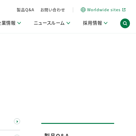
製品Q&A
お問い合わせ
Worldwide sites
企業情報
ニュースルーム
採用情報
内
ON Scope（ストーリーメディア）
活動ブログ「サステナブルな社員より。」
商品・サービス関連ニュースリリース
採用関連情報
発信情報
サポート
海外拠点一覧
習慣づくりラボ
電子公告
仕事ガイド
関連リンク
コーポレート・ガバナンス
研究情報誌 (LION SCIENCE JOURNAL)
IR情報開示方針
人材開発
方針・宣言
免責事項
サステナビリティニュースリリース
研究・調査ニュースリリース
デジタルトランスフォーメーション
取引所規則の遵守に関する確認書
製品Q＆A