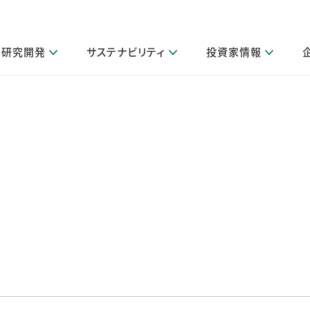
研究開発
サステナビリティ
投資家情報
閉じる
閉じる
閉じる
閉じる
閉じる
閉じる
閉じる
サステナビリティトップ
ニュースルームトップ
投資家情報トップ
製品情報トップ
研究開発トップ
企業情報トップ
採用情報トップ
その他 重要研究活動
製品関連情報
IR関連情報
障がい者採用
ガバナンス
会社案
LI
取扱店舗検索
研究におけるデジタル技術活用
コーポレート・ガバナンス
IR資料室
会社概要
グループ会社採用
キャンペーン一覧（Lidea）
研究によるサステナブルな活動
IRカレンダー
事業分野
海外グループでの取り組み
CM情報（YouTube公式チャンネル）
IRに関するQ&A
役員紹介
お客様のニーズに応える高品質で安全なものづくり
IRメール配信登録
事業所一覧
編集方針・各種ガイドライン対照表
製品の品質と安全性への取り組み
グループ・関連会社一覧
関連データ
基本情報
ESGデータ・第三者検証
研究開発拠点
イニシアチブ・外部評価
研究実績