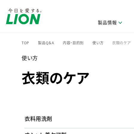
製品情報
TOP
製品Q＆A
内容・目的別
使い方
衣類のケア
>
>
>
>
使い方
研究開発方針・本部長メッセージ
ライオンのサステナビリティ
製品を探す
新卒採用
IRニュース
企業理念
ニュースリリース
ブランドから探す
トップメッセージ
新卒採用2028
衣類のケア
研究開発領域
トップメッセージ
経営方針・体制
カテゴリから探す
考え方と推進体制
企業理解イベント
コア技術
重要課題（マテリアリティ）特定のプロセス
経営戦略・中期経営計画
財務・業績情報
キャリア採用
製品一覧
主な研究部門
環境
新製品一覧
株主・株式情報
ライオンの歴史
基盤技術研究
エコ製品一覧
サステナブルな地球環境への取組み推進
製品開発研究
個人投資家のみなさまへ
製造終了品一覧
衣料用洗剤
社会
生産技術研究
健康な生活習慣づくり