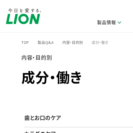
製品情報
TOP
製品Q＆A
内容・目的別
成分・働き
>
>
>
内容・目的別
研究開発方針・本部長メッセージ
ライオンのサステナビリティ
製品を探す
新卒採用
IRニュース
企業理念
ニュースリリース
ブランドから探す
トップメッセージ
新卒採用2028
成分・働き
研究開発領域
トップメッセージ
経営方針・体制
カテゴリから探す
考え方と推進体制
企業理解イベント
コア技術
重要課題（マテリアリティ）特定のプロセス
経営戦略・中期経営計画
財務・業績情報
キャリア採用
製品一覧
主な研究部門
環境
新製品一覧
株主・株式情報
ライオンの歴史
基盤技術研究
エコ製品一覧
サステナブルな地球環境への取組み推進
製品開発研究
個人投資家のみなさまへ
製造終了品一覧
歯とお口のケア
社会
生産技術研究
健康な生活習慣づくり