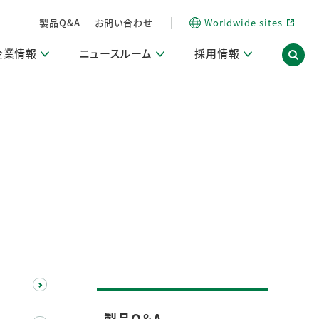
製品Q&A
お問い合わせ
Worldwide sites
企業情報
ニュースルーム
採用情報
内
ON Scope（ストーリーメディア）
活動ブログ「サステナブルな社員より。」
商品・サービス関連ニュースリリース
採用関連情報
発信情報
サポート
海外拠点一覧
習慣づくりラボ
電子公告
仕事ガイド
関連リンク
コーポレート・ガバナンス
研究情報誌 (LION SCIENCE JOURNAL)
IR情報開示方針
人材開発
方針・宣言
免責事項
サステナビリティニュースリリース
研究・調査ニュースリリース
デジタルトランスフォーメーション
取引所規則の遵守に関する確認書
製品Q＆A