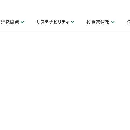
研究開発
サステナビリティ
投資家情報
閉じる
閉じる
閉じる
閉じる
閉じる
閉じる
閉じる
サステナビリティトップ
ニュースルームトップ
投資家情報トップ
製品情報トップ
研究開発トップ
企業情報トップ
採用情報トップ
その他 重要研究活動
製品関連情報
IR関連情報
障がい者採用
ガバナンス
会社案
LI
取扱店舗検索
研究におけるデジタル技術活用
コーポレート・ガバナンス
IR資料室
会社概要
グループ会社採用
キャンペーン一覧（Lidea）
研究によるサステナブルな活動
IRカレンダー
事業分野
海外グループでの取り組み
CM情報（YouTube公式チャンネル）
IRに関するQ&A
役員紹介
お客様のニーズに応える高品質で安全なものづくり
IRメール配信登録
事業所一覧
編集方針・各種ガイドライン対照表
製品の品質と安全性への取り組み
グループ・関連会社一覧
関連データ
基本情報
ESGデータ・第三者検証
研究開発拠点
イニシアチブ・外部評価
研究実績