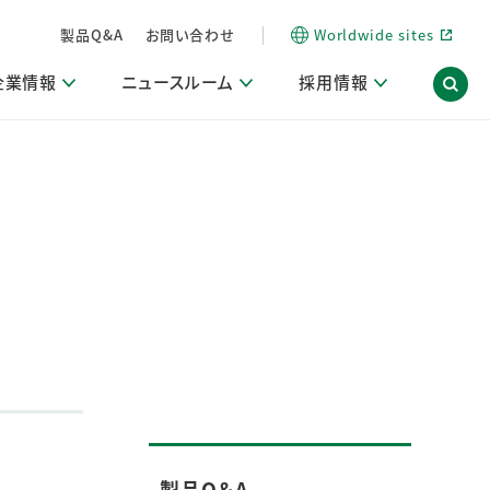
製品Q&A
お問い合わせ
Worldwide sites
企業情報
ニュースルーム
採用情報
内
ON Scope（ストーリーメディア）
活動ブログ「サステナブルな社員より。」
商品・サービス関連ニュースリリース
採用関連情報
発信情報
サポート
海外拠点一覧
習慣づくりラボ
電子公告
仕事ガイド
関連リンク
コーポレート・ガバナンス
研究情報誌 (LION SCIENCE JOURNAL)
IR情報開示方針
人材開発
方針・宣言
免責事項
サステナビリティニュースリリース
研究・調査ニュースリリース
デジタルトランスフォーメーション
取引所規則の遵守に関する確認書
製品Q＆A