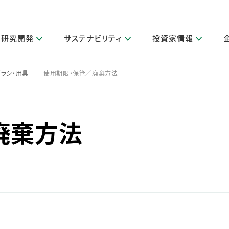
研究開発
サステナビリティ
投資家情報
閉じる
閉じる
閉じる
閉じる
閉じる
閉じる
閉じる
サステナビリティトップ
ニュースルームトップ
投資家情報トップ
製品情報トップ
研究開発トップ
企業情報トップ
採用情報トップ
ラシ・用具
使用期限・保管／廃棄方法
>
その他 重要研究活動
製品関連情報
IR関連情報
障がい者採用
ガバナンス
会社案
LI
取扱店舗検索
研究におけるデジタル技術活用
コーポレート・ガバナンス
IR資料室
会社概要
廃棄方法
グループ会社採用
キャンペーン一覧（Lidea）
研究によるサステナブルな活動
IRカレンダー
事業分野
海外グループでの取り組み
CM情報（YouTube公式チャンネル）
IRに関するQ&A
役員紹介
お客様のニーズに応える高品質で安全なものづくり
IRメール配信登録
事業所一覧
編集方針・各種ガイドライン対照表
製品の品質と安全性への取り組み
グループ・関連会社一覧
関連データ
基本情報
ESGデータ・第三者検証
研究開発拠点
イニシアチブ・外部評価
研究実績