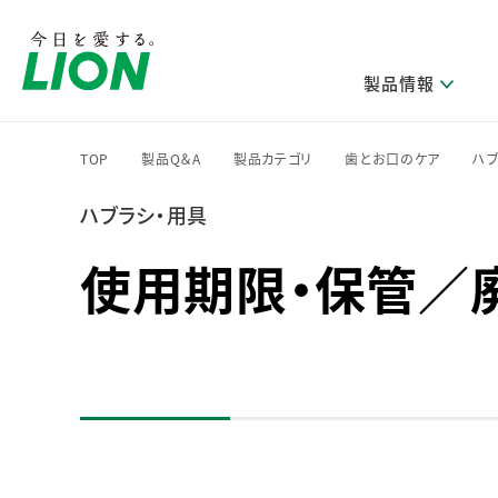
製品情報
TOP
製品Q＆A
製品カテゴリ
歯とお口のケア
ハブ
>
>
>
>
ハブラシ・用具
研究開発方針・本部長メッセージ
ライオンのサステナビリティ
製品を探す
新卒採用
IRニュース
企業理念
ニュースリリース
ブランドから探す
トップメッセージ
新卒採用2028
使用期限・保管／
研究開発領域
トップメッセージ
経営方針・体制
カテゴリから探す
考え方と推進体制
企業理解イベント
コア技術
重要課題（マテリアリティ）特定のプロセス
経営戦略・中期経営計画
財務・業績情報
キャリア採用
製品一覧
主な研究部門
環境
新製品一覧
株主・株式情報
ライオンの歴史
基盤技術研究
エコ製品一覧
サステナブルな地球環境への取組み推進
製品開発研究
個人投資家のみなさまへ
製造終了品一覧
社会
生産技術研究
健康な生活習慣づくり