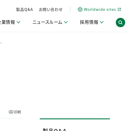
製品Q&A
お問い合わせ
Worldwide sites
企業情報
ニュースルーム
採用情報
。
内
ON Scope（ストーリーメディア）
活動ブログ「サステナブルな社員より。」
商品・サービス関連ニュースリリース
採用関連情報
発信情報
サポート
海外拠点一覧
習慣づくりラボ
電子公告
仕事ガイド
関連リンク
コーポレート・ガバナンス
研究情報誌 (LION SCIENCE JOURNAL)
IR情報開示方針
人材開発
方針・宣言
免責事項
サステナビリティニュースリリース
研究・調査ニュースリリース
デジタルトランスフォーメーション
取引所規則の遵守に関する確認書
印刷
製品Q＆A