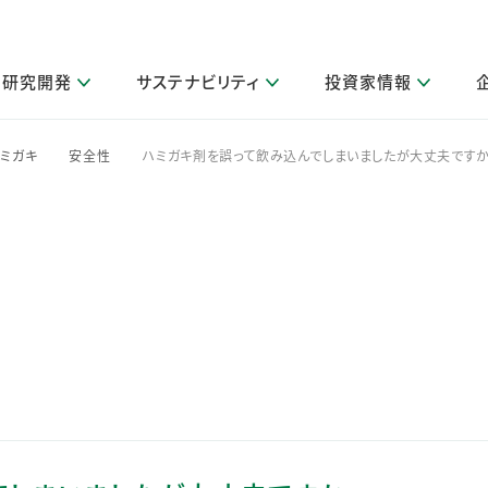
研究開発
サステナビリティ
投資家情報
閉じる
閉じる
閉じる
閉じる
閉じる
閉じる
閉じる
サステナビリティトップ
ニュースルームトップ
投資家情報トップ
製品情報トップ
研究開発トップ
企業情報トップ
採用情報トップ
ミガキ
安全性
ハミガキ剤を誤って飲み込んでしまいましたが大丈夫ですか
>
>
その他 重要研究活動
製品関連情報
IR関連情報
障がい者採用
ガバナンス
会社案
LI
取扱店舗検索
研究におけるデジタル技術活用
コーポレート・ガバナンス
IR資料室
会社概要
グループ会社採用
キャンペーン一覧（Lidea）
研究によるサステナブルな活動
IRカレンダー
事業分野
海外グループでの取り組み
CM情報（YouTube公式チャンネル）
IRに関するQ&A
役員紹介
お客様のニーズに応える高品質で安全なものづくり
IRメール配信登録
事業所一覧
編集方針・各種ガイドライン対照表
製品の品質と安全性への取り組み
グループ・関連会社一覧
関連データ
基本情報
ESGデータ・第三者検証
研究開発拠点
イニシアチブ・外部評価
研究実績