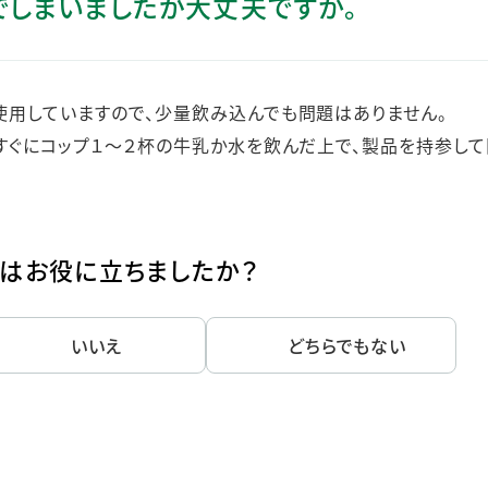
でしまいましたが大丈夫ですか。
ステークホルダー・エンゲージメント
社会貢献活動
サステナビリティ発行物ダウンロード
用していますので、少量飲み込んでも問題はありません。
すぐにコップ１～２杯の牛乳か水を飲んだ上で、製品を持参し
はお役に立ちましたか？
いいえ
どちらでもない