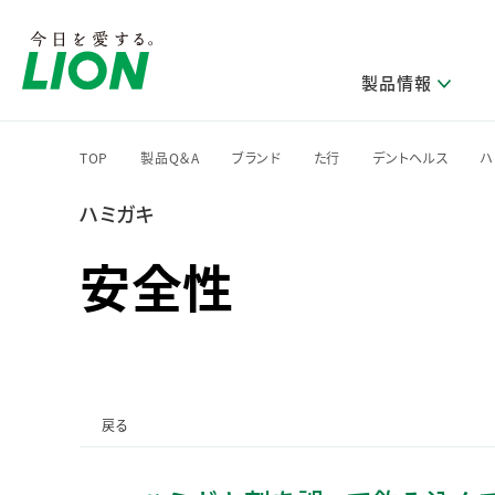
製品情報
TOP
製品Q＆A
ブランド
た行
デントヘルス
ハ
>
>
>
>
>
ハミガキ
研究開発方針・本部長メッセージ
ライオンのサステナビリティ
製品を探す
新卒採用
IRニュース
企業理念
ニュースリリース
ブランドから探す
トップメッセージ
新卒採用2028
安全性
研究開発領域
トップメッセージ
経営方針・体制
カテゴリから探す
考え方と推進体制
企業理解イベント
コア技術
重要課題（マテリアリティ）特定のプロセス
経営戦略・中期経営計画
財務・業績情報
キャリア採用
製品一覧
主な研究部門
環境
新製品一覧
株主・株式情報
ライオンの歴史
基盤技術研究
エコ製品一覧
サステナブルな地球環境への取組み推進
製品開発研究
個人投資家のみなさまへ
戻る
製造終了品一覧
社会
生産技術研究
健康な生活習慣づくり