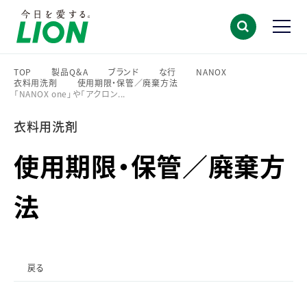
TOP
製品Q＆A
ブランド
な行
NANOX
衣料用洗剤
使用期限・保管／廃棄方法
>
>
>
>
>
「NANOX one」や「アクロン...
>
>
衣料用洗剤
使用期限・保管／廃棄方
法
戻る