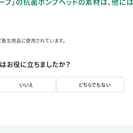
ープ」の抗菌ポンプヘッドの素材は、他に
ステークホルダー・エンゲージメント
社会貢献活動
サステナビリティ発行物ダウンロード
ど衛生用品に使用されています。
はお役に立ちましたか？
いいえ
どちらでもない