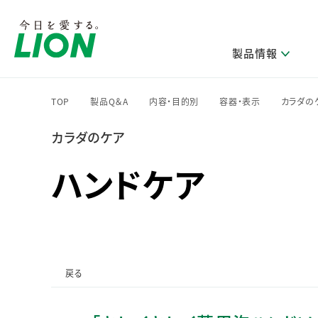
製品情報
TOP
製品Q＆A
内容・目的別
容器・表示
カラダの
>
>
>
>
カラダのケア
研究開発方針・本部長メッセージ
ライオンのサステナビリティ
製品を探す
新卒採用
IRニュース
企業理念
ニュースリリース
ブランドから探す
トップメッセージ
新卒採用2028
ハンドケア
研究開発領域
トップメッセージ
経営方針・体制
カテゴリから探す
考え方と推進体制
企業理解イベント
コア技術
重要課題（マテリアリティ）特定のプロセス
経営戦略・中期経営計画
財務・業績情報
キャリア採用
製品一覧
主な研究部門
環境
新製品一覧
株主・株式情報
ライオンの歴史
基盤技術研究
エコ製品一覧
サステナブルな地球環境への取組み推進
製品開発研究
個人投資家のみなさまへ
戻る
製造終了品一覧
社会
生産技術研究
健康な生活習慣づくり