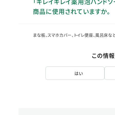
「キレイキレイ薬用泡ハンドソ
人的資本・労働安全
商品に使用されていますか。
人権の尊重
責任あるサプライチェーンマネジメントの構築
顧客の満足と信頼の追求
まな板、スマホカバー、トイレ便座、風呂床な
この情報
はい