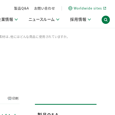
製品Q&A
お問い合わせ
Worldwide sites
企業情報
ニュースルーム
採用情報
素材は、他にはどんな商品に使用されていますか。
内
ON Scope（ストーリーメディア）
活動ブログ「サステナブルな社員より。」
商品・サービス関連ニュースリリース
採用関連情報
発信情報
サポート
海外拠点一覧
習慣づくりラボ
電子公告
仕事ガイド
関連リンク
コーポレート・ガバナンス
研究情報誌 (LION SCIENCE JOURNAL)
IR情報開示方針
人材開発
方針・宣言
免責事項
サステナビリティニュースリリース
研究・調査ニュースリリース
デジタルトランスフォーメーション
取引所規則の遵守に関する確認書
印刷
製品Q＆A