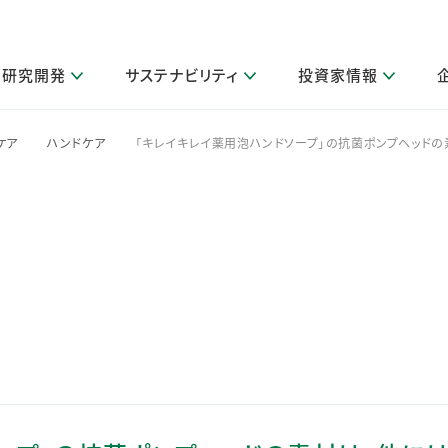
研究開発
サステナビリティ
投資家情報
閉じる
閉じる
閉じる
閉じる
閉じる
閉じる
閉じる
サステナビリティトップ
ニュースルームトップ
投資家情報トップ
製品情報トップ
研究開発トップ
企業情報トップ
採用情報トップ
ケア
ハンドケア
「キレイキレイ薬用泡ハンドソープ」の抗菌ポンプヘッドの
>
>
その他 重要研究活動
製品関連情報
IR関連情報
障がい者採用
ガバナンス
会社案
LI
取扱店舗検索
研究におけるデジタル技術活用
コーポレート・ガバナンス
IR資料室
会社概要
グループ会社採用
キャンペーン一覧（Lidea）
研究によるサステナブルな活動
IRカレンダー
事業分野
海外グループでの取り組み
CM情報（YouTube公式チャンネル）
IRに関するQ&A
役員紹介
お客様のニーズに応える高品質で安全なものづくり
IRメール配信登録
事業所一覧
編集方針・各種ガイドライン対照表
製品の品質と安全性への取り組み
グループ・関連会社一覧
関連データ
基本情報
ESGデータ・第三者検証
研究開発拠点
イニシアチブ・外部評価
研究実績