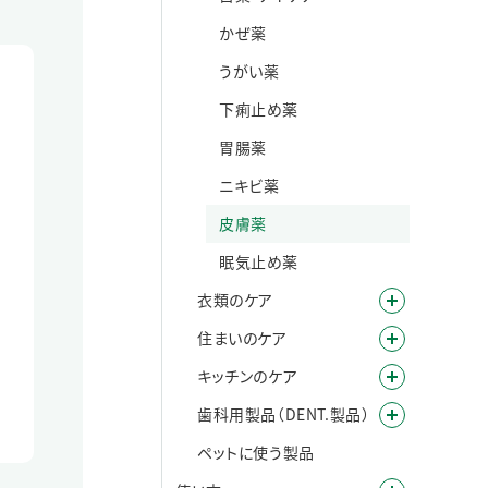
かぜ薬
うがい薬
下痢止め薬
胃腸薬
ニキビ薬
皮膚薬
眠気止め薬
衣類のケア
住まいのケア
キッチンのケア
歯科用製品（DENT.製品）
ペットに使う製品