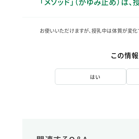
「メソッド」（かゆみ止め）は
人的資本・労働安全
人権の尊重
責任あるサプライチェーンマネジメントの構築
お使いいただけますが、授乳中は体質が変化す
顧客の満足と信頼の追求
この情報
はい