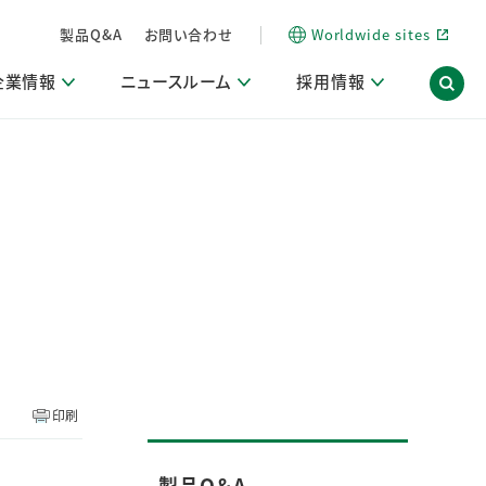
製品Q&A
お問い合わせ
Worldwide sites
企業情報
ニュースルーム
採用情報
内
ON Scope（ストーリーメディア）
活動ブログ「サステナブルな社員より。」
商品・サービス関連ニュースリリース
採用関連情報
発信情報
サポート
海外拠点一覧
習慣づくりラボ
電子公告
仕事ガイド
関連リンク
コーポレート・ガバナンス
研究情報誌 (LION SCIENCE JOURNAL)
IR情報開示方針
人材開発
方針・宣言
免責事項
サステナビリティニュースリリース
研究・調査ニュースリリース
デジタルトランスフォーメーション
取引所規則の遵守に関する確認書
印刷
製品Q＆A