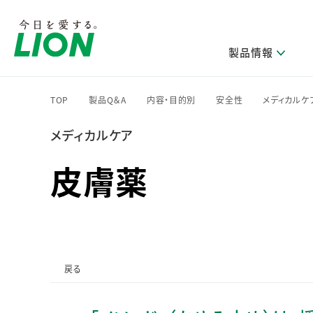
製品情報
TOP
製品Q＆A
内容・目的別
安全性
メディカルケ
>
>
>
>
メディカルケア
研究開発方針・本部長メッセージ
ライオンのサステナビリティ
製品を探す
新卒採用
IRニュース
企業理念
ニュースリリース
ブランドから探す
トップメッセージ
新卒採用2028
皮膚薬
研究開発領域
トップメッセージ
経営方針・体制
カテゴリから探す
考え方と推進体制
企業理解イベント
コア技術
重要課題（マテリアリティ）特定のプロセス
経営戦略・中期経営計画
財務・業績情報
キャリア採用
製品一覧
主な研究部門
環境
新製品一覧
株主・株式情報
ライオンの歴史
基盤技術研究
エコ製品一覧
サステナブルな地球環境への取組み推進
製品開発研究
個人投資家のみなさまへ
戻る
製造終了品一覧
社会
生産技術研究
健康な生活習慣づくり