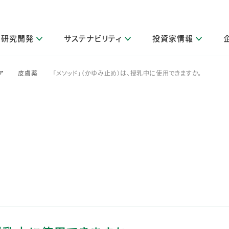
研究開発
サステナビリティ
投資家情報
閉じる
閉じる
閉じる
閉じる
閉じる
閉じる
閉じる
サステナビリティトップ
ニュースルームトップ
投資家情報トップ
製品情報トップ
研究開発トップ
企業情報トップ
採用情報トップ
ア
皮膚薬
「メソッド」（かゆみ止め）は、授乳中に使用できますか。
>
>
その他 重要研究活動
製品関連情報
IR関連情報
障がい者採用
ガバナンス
会社案
LI
取扱店舗検索
研究におけるデジタル技術活用
コーポレート・ガバナンス
IR資料室
会社概要
グループ会社採用
キャンペーン一覧（Lidea）
研究によるサステナブルな活動
IRカレンダー
事業分野
海外グループでの取り組み
CM情報（YouTube公式チャンネル）
IRに関するQ&A
役員紹介
お客様のニーズに応える高品質で安全なものづくり
IRメール配信登録
事業所一覧
編集方針・各種ガイドライン対照表
製品の品質と安全性への取り組み
グループ・関連会社一覧
関連データ
基本情報
ESGデータ・第三者検証
研究開発拠点
イニシアチブ・外部評価
研究実績