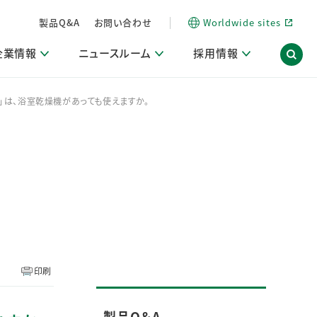
製品Q&A
お問い合わせ
Worldwide sites
企業情報
ニュースルーム
採用情報
剤」は、浴室乾燥機があっても使えますか。
内
ON Scope（ストーリーメディア）
活動ブログ「サステナブルな社員より。」
商品・サービス関連ニュースリリース
採用関連情報
発信情報
サポート
海外拠点一覧
習慣づくりラボ
電子公告
仕事ガイド
関連リンク
コーポレート・ガバナンス
研究情報誌 (LION SCIENCE JOURNAL)
IR情報開示方針
人材開発
方針・宣言
免責事項
サステナビリティニュースリリース
研究・調査ニュースリリース
デジタルトランスフォーメーション
取引所規則の遵守に関する確認書
印刷
製品Q＆A