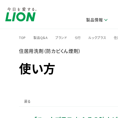
製品情報
TOP
製品Q＆A
ブランド
ら行
ルックプラス
住
>
>
>
>
>
住居用洗剤（防カビくん煙剤）
研究開発方針・本部長メッセージ
ライオンのサステナビリティ
製品を探す
新卒採用
IRニュース
企業理念
ニュースリリース
ブランドから探す
トップメッセージ
新卒採用2028
使い方
研究開発領域
トップメッセージ
経営方針・体制
カテゴリから探す
考え方と推進体制
企業理解イベント
コア技術
重要課題（マテリアリティ）特定のプロセス
経営戦略・中期経営計画
財務・業績情報
キャリア採用
製品一覧
主な研究部門
環境
新製品一覧
株主・株式情報
ライオンの歴史
基盤技術研究
エコ製品一覧
サステナブルな地球環境への取組み推進
製品開発研究
個人投資家のみなさまへ
戻る
製造終了品一覧
社会
生産技術研究
健康な生活習慣づくり