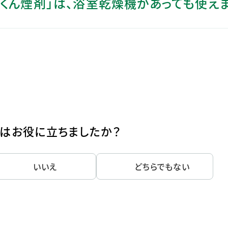
ビくん煙剤」は、浴室乾燥機があっても使え
ステークホルダー・エンゲージメント
社会貢献活動
サステナビリティ発行物ダウンロード
はお役に立ちましたか？
いいえ
どちらでもない