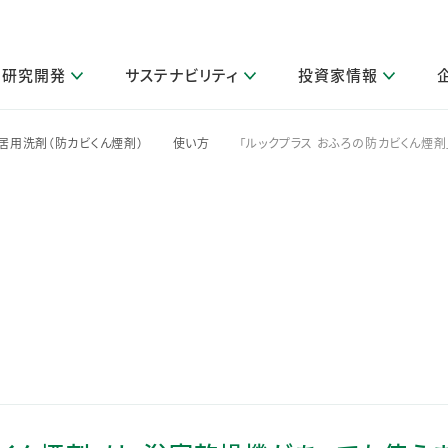
研究開発
サステナビリティ
投資家情報
閉じる
閉じる
閉じる
閉じる
閉じる
閉じる
閉じる
サステナビリティトップ
ニュースルームトップ
投資家情報トップ
製品情報トップ
研究開発トップ
企業情報トップ
採用情報トップ
居用洗剤（防カビくん煙剤）
使い方
「ルックプラス おふろの防カビくん煙
>
>
その他 重要研究活動
製品関連情報
IR関連情報
障がい者採用
ガバナンス
会社案
LI
取扱店舗検索
研究におけるデジタル技術活用
コーポレート・ガバナンス
IR資料室
会社概要
グループ会社採用
キャンペーン一覧（Lidea）
研究によるサステナブルな活動
IRカレンダー
事業分野
海外グループでの取り組み
CM情報（YouTube公式チャンネル）
IRに関するQ&A
役員紹介
お客様のニーズに応える高品質で安全なものづくり
IRメール配信登録
事業所一覧
編集方針・各種ガイドライン対照表
製品の品質と安全性への取り組み
グループ・関連会社一覧
関連データ
基本情報
ESGデータ・第三者検証
研究開発拠点
イニシアチブ・外部評価
研究実績