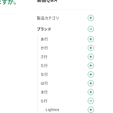
ますか。
製品カテゴリ
ブランド
あ行
か行
さ行
た行
な行
は行
ま行
ら行
Lightee