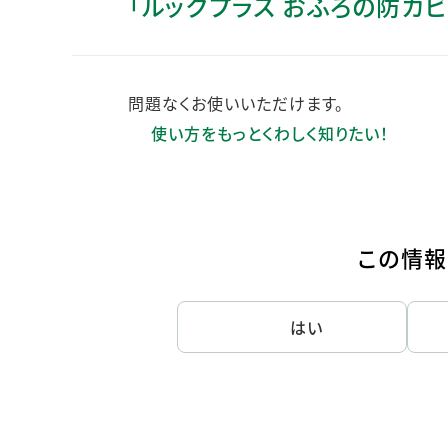
「ルックプラス おふろの防カ
人的資本・労働安全
人権の尊重
責任あるサプライチェーンマネジメントの構築
問題なくお使いいただけます。
顧客の満足と信頼の追求
使い方をもっとくわしく知りたい！
この情報
はい