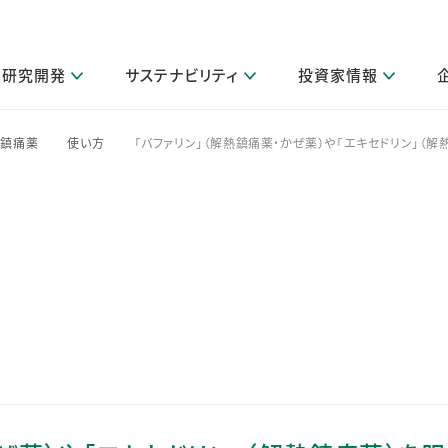
研究開発
サステナビリティ
投資家情報
閉じる
閉じる
閉じる
閉じる
閉じる
閉じる
閉じる
サステナビリティトップ
ニュースルームトップ
投資家情報トップ
製品情報トップ
研究開発トップ
企業情報トップ
採用情報トップ
熱鎮痛薬
使い方
「バファリン」（解熱鎮痛薬・かぜ薬）や「エキセドリン」（
>
>
その他 重要研究活動
製品関連情報
IR関連情報
障がい者採用
ガバナンス
会社案
LI
取扱店舗検索
研究におけるデジタル技術活用
コーポレート・ガバナンス
IR資料室
会社概要
グループ会社採用
キャンペーン一覧（Lidea）
研究によるサステナブルな活動
IRカレンダー
事業分野
海外グループでの取り組み
CM情報（YouTube公式チャンネル）
IRに関するQ&A
役員紹介
お客様のニーズに応える高品質で安全なものづくり
IRメール配信登録
事業所一覧
編集方針・各種ガイドライン対照表
製品の品質と安全性への取り組み
グループ・関連会社一覧
関連データ
基本情報
ESGデータ・第三者検証
研究開発拠点
イニシアチブ・外部評価
研究実績