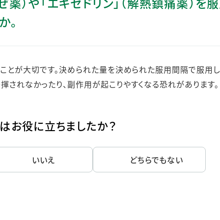
かぜ薬）や「エキセドリン」（解熱鎮痛薬）を
ステークホルダー・エンゲージメント
か。
社会貢献活動
サステナビリティ発行物ダウンロード
ることが大切です。決められた量を決められた服用間隔で服用し
揮されなかったり、副作用が起こりやすくなる恐れがあります。
はお役に立ちましたか？
いいえ
どちらでもない