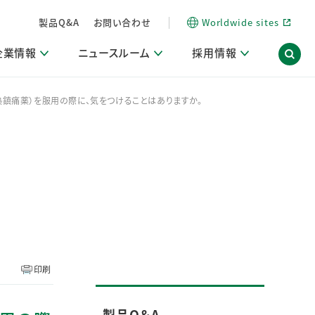
製品Q&A
お問い合わせ
Worldwide sites
企業情報
ニュースルーム
採用情報
解熱鎮痛薬）を服用の際に、気をつけることはありますか。
内
ON Scope（ストーリーメディア）
活動ブログ「サステナブルな社員より。」
商品・サービス関連ニュースリリース
採用関連情報
発信情報
サポート
海外拠点一覧
習慣づくりラボ
電子公告
仕事ガイド
関連リンク
コーポレート・ガバナンス
研究情報誌 (LION SCIENCE JOURNAL)
IR情報開示方針
人材開発
方針・宣言
免責事項
サステナビリティニュースリリース
研究・調査ニュースリリース
デジタルトランスフォーメーション
取引所規則の遵守に関する確認書
印刷
製品Q＆A