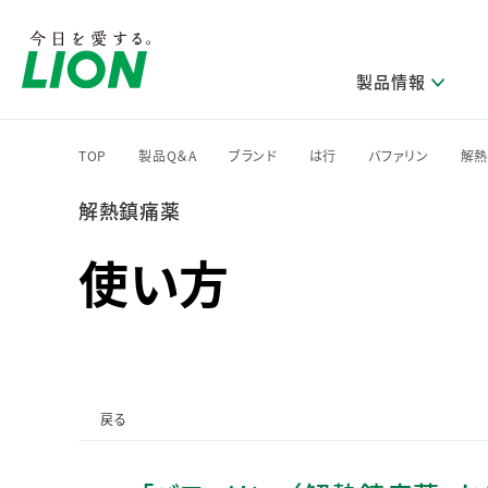
製品情報
TOP
製品Q＆A
ブランド
は行
バファリン
解
>
>
>
>
>
解熱鎮痛薬
研究開発方針・本部長メッセージ
ライオンのサステナビリティ
製品を探す
新卒採用
IRニュース
企業理念
ニュースリリース
ブランドから探す
トップメッセージ
新卒採用2028
使い方
研究開発領域
トップメッセージ
経営方針・体制
カテゴリから探す
考え方と推進体制
企業理解イベント
コア技術
重要課題（マテリアリティ）特定のプロセス
経営戦略・中期経営計画
財務・業績情報
キャリア採用
製品一覧
主な研究部門
環境
新製品一覧
株主・株式情報
ライオンの歴史
基盤技術研究
エコ製品一覧
サステナブルな地球環境への取組み推進
製品開発研究
個人投資家のみなさまへ
戻る
製造終了品一覧
社会
生産技術研究
健康な生活習慣づくり