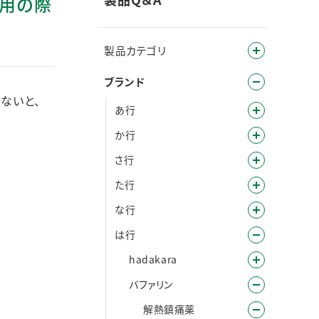
服用の際
製品カテゴリ
ブランド
ないと、
あ行
か行
さ行
た行
な行
は行
hadakara
バファリン
解熱鎮痛薬