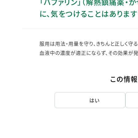
「バファリン」（解熱鎮痛薬・
人的資本・労働安全
に、気をつけることはあります
人権の尊重
責任あるサプライチェーンマネジメントの構築
顧客の満足と信頼の追求
服用は用法・用量を守り、きちんと正しく守
血液中の濃度が適正にならず、その効果が発
この情報
はい