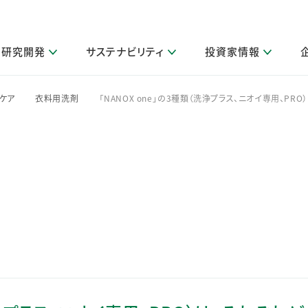
研究開発
サステナビリティ
投資家情報
閉じる
閉じる
閉じる
閉じる
閉じる
閉じる
閉じる
サステナビリティトップ
ニュースルームトップ
投資家情報トップ
製品情報トップ
研究開発トップ
企業情報トップ
採用情報トップ
ケア
衣料用洗剤
「NANOX one」の3種類（洗浄プラス、ニオイ専用、P
>
>
その他 重要研究活動
製品関連情報
IR関連情報
障がい者採用
ガバナンス
会社案
LI
取扱店舗検索
研究におけるデジタル技術活用
コーポレート・ガバナンス
IR資料室
会社概要
グループ会社採用
キャンペーン一覧（Lidea）
研究によるサステナブルな活動
IRカレンダー
事業分野
海外グループでの取り組み
CM情報（YouTube公式チャンネル）
IRに関するQ&A
役員紹介
お客様のニーズに応える高品質で安全なものづくり
IRメール配信登録
事業所一覧
編集方針・各種ガイドライン対照表
製品の品質と安全性への取り組み
グループ・関連会社一覧
関連データ
基本情報
ESGデータ・第三者検証
研究開発拠点
イニシアチブ・外部評価
研究実績