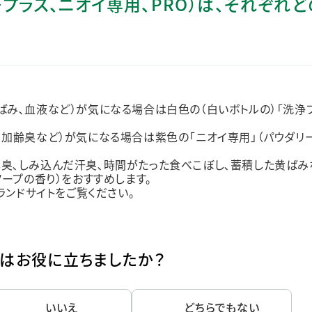
洗浄プラス、ニオイ専用、PRO）は、それぞれ
ステークホルダー・エンゲージメント
社会貢献活動
サステナビリティ発行物ダウンロード
ばみ､血液など）が気になる場合は白色の（白いボトルの）「洗浄
､加齢臭など）が気になる場合は紫色の「ニオイ専用」（パウダリ
臭､しみ込んだ汗臭､時間がたった食べこぼし､蓄積した黄ばみ
ソープの香り）をおすすめします。
ブランドサイトをご覧ください。
はお役に立ちましたか？
いいえ
どちらでもない