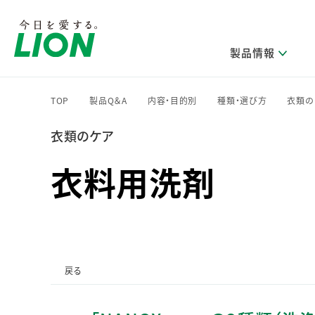
製品情報
TOP
製品Q＆A
内容・目的別
種類・選び方
衣類の
>
>
>
>
衣類のケア
研究開発方針・本部長メッセージ
ライオンのサステナビリティ
製品を探す
新卒採用
IRニュース
企業理念
ニュースリリース
ブランドから探す
トップメッセージ
新卒採用2028
衣料用洗剤
研究開発領域
トップメッセージ
経営方針・体制
カテゴリから探す
考え方と推進体制
企業理解イベント
コア技術
重要課題（マテリアリティ）特定のプロセス
経営戦略・中期経営計画
財務・業績情報
キャリア採用
製品一覧
主な研究部門
環境
新製品一覧
株主・株式情報
ライオンの歴史
基盤技術研究
エコ製品一覧
サステナブルな地球環境への取組み推進
製品開発研究
個人投資家のみなさまへ
戻る
製造終了品一覧
社会
生産技術研究
健康な生活習慣づくり