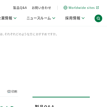
製品Q&A
お問い合わせ
Worldwide sites
企業情報
ニュースルーム
採用情報
RO）は、それぞれどのような方におすすめですか。
内
ON Scope（ストーリーメディア）
活動ブログ「サステナブルな社員より。」
商品・サービス関連ニュースリリース
採用関連情報
発信情報
サポート
海外拠点一覧
習慣づくりラボ
電子公告
仕事ガイド
関連リンク
コーポレート・ガバナンス
研究情報誌 (LION SCIENCE JOURNAL)
IR情報開示方針
人材開発
方針・宣言
免責事項
サステナビリティニュースリリース
研究・調査ニュースリリース
デジタルトランスフォーメーション
取引所規則の遵守に関する確認書
印刷
製品Q＆A