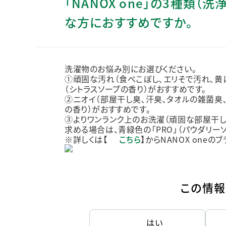
「NANOX one」の3種類（
人的資本・労働安全
な方におすすめですか。
人権の尊重
責任あるサプライチェーンマネジメントの構築
顧客の満足と信頼の追求
洗濯物のお悩み別にお選びください。
①頑固な汚れ（食べこぼし､エリそで汚れ､黄
（シトラスソープの香り）がおすすめです。
②ニオイ（部屋干し臭､汗臭､タオルの雑菌臭
の香り）がおすすめです。
③よりワンランク上のお洗濯（頑固な部屋干し
求める場合は、青緑色の「PRO」（パウダリー
※詳しくは【
こちら
】からNANOX oneの
この情報
はい