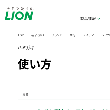
製品情報
TOP
製品Q＆A
ブランド
さ行
システマ
ハミ
>
>
>
>
>
ハミガキ
研究開発方針・本部長メッセージ
ライオンのサステナビリティ
製品を探す
新卒採用
IRニュース
企業理念
ニュースリリース
ブランドから探す
トップメッセージ
新卒採用2028
使い方
研究開発領域
トップメッセージ
経営方針・体制
カテゴリから探す
考え方と推進体制
企業理解イベント
コア技術
重要課題（マテリアリティ）特定のプロセス
経営戦略・中期経営計画
財務・業績情報
キャリア採用
製品一覧
主な研究部門
環境
新製品一覧
株主・株式情報
ライオンの歴史
基盤技術研究
エコ製品一覧
サステナブルな地球環境への取組み推進
製品開発研究
個人投資家のみなさまへ
戻る
製造終了品一覧
社会
生産技術研究
健康な生活習慣づくり