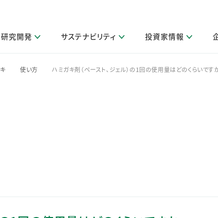
研究開発
サステナビリティ
投資家情報
閉じる
閉じる
閉じる
閉じる
閉じる
閉じる
閉じる
サステナビリティトップ
ニュースルームトップ
投資家情報トップ
製品情報トップ
研究開発トップ
企業情報トップ
採用情報トップ
ガキ
使い方
ハミガキ剤（ペースト、ジェル）の1回の使用量はどのくらいですか
>
>
その他 重要研究活動
製品関連情報
IR関連情報
障がい者採用
ガバナンス
会社案
LI
取扱店舗検索
研究におけるデジタル技術活用
コーポレート・ガバナンス
IR資料室
会社概要
グループ会社採用
キャンペーン一覧（Lidea）
研究によるサステナブルな活動
IRカレンダー
事業分野
海外グループでの取り組み
CM情報（YouTube公式チャンネル）
IRに関するQ&A
役員紹介
お客様のニーズに応える高品質で安全なものづくり
IRメール配信登録
事業所一覧
編集方針・各種ガイドライン対照表
製品の品質と安全性への取り組み
グループ・関連会社一覧
関連データ
基本情報
ESGデータ・第三者検証
研究開発拠点
イニシアチブ・外部評価
研究実績