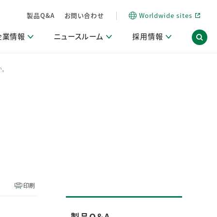
製品Q&A
お問い合わせ
Worldwide sites
企業情報
ニュースルーム
採用情報
。
内
ON Scope（ストーリーメディア）
活動ブログ「サステナブルな社員より。」
商品・サービス関連ニュースリリース
採用関連情報
発信情報
サポート
海外拠点一覧
習慣づくりラボ
電子公告
仕事ガイド
関連リンク
コーポレート・ガバナンス
研究情報誌 (LION SCIENCE JOURNAL)
IR情報開示方針
人材開発
方針・宣言
免責事項
サステナビリティニュースリリース
研究・調査ニュースリリース
デジタルトランスフォーメーション
取引所規則の遵守に関する確認書
印刷
製品Q＆A