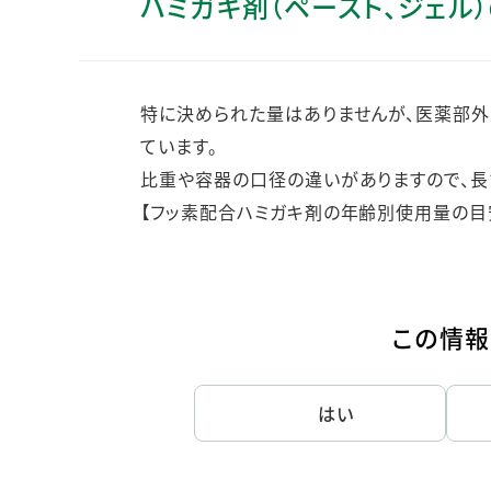
ハミガキ剤（ペースト、ジェル
人的資本・労働安全
人権の尊重
責任あるサプライチェーンマネジメントの構築
特に決められた量はありませんが、医薬部外
顧客の満足と信頼の追求
ています。
比重や容器の口径の違いがありますので、長さ
【フッ素配合ハミガキ剤の年齢別使用量の目
この情報
はい