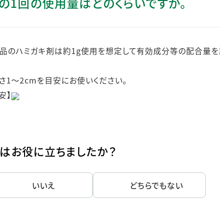
）の1回の使用量はどのくらいですか。
ステークホルダー・エンゲージメント
社会貢献活動
サステナビリティ発行物ダウンロード
品のハミガキ剤は約1g使用を想定して有効成分等の配合量を
1～2cmを目安にお使いください。
安】
はお役に立ちましたか？
いいえ
どちらでもない