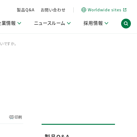
製品Q&A
お問い合わせ
Worldwide sites
企業情報
ニュースルーム
採用情報
いですか。
内
ON Scope（ストーリーメディア）
活動ブログ「サステナブルな社員より。」
商品・サービス関連ニュースリリース
採用関連情報
発信情報
サポート
海外拠点一覧
習慣づくりラボ
電子公告
仕事ガイド
関連リンク
コーポレート・ガバナンス
研究情報誌 (LION SCIENCE JOURNAL)
IR情報開示方針
人材開発
方針・宣言
免責事項
サステナビリティニュースリリース
研究・調査ニュースリリース
デジタルトランスフォーメーション
取引所規則の遵守に関する確認書
印刷
製品Q＆A