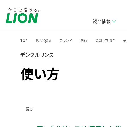
製品情報
TOP
製品Q＆A
ブランド
あ行
OCH-TUNE
デ
>
>
>
>
>
デンタルリンス
研究開発方針・本部長メッセージ
ライオンのサステナビリティ
製品を探す
新卒採用
IRニュース
企業理念
ニュースリリース
ブランドから探す
トップメッセージ
新卒採用2028
使い方
研究開発領域
トップメッセージ
経営方針・体制
カテゴリから探す
考え方と推進体制
企業理解イベント
コア技術
重要課題（マテリアリティ）特定のプロセス
経営戦略・中期経営計画
財務・業績情報
キャリア採用
製品一覧
主な研究部門
環境
新製品一覧
株主・株式情報
ライオンの歴史
基盤技術研究
エコ製品一覧
サステナブルな地球環境への取組み推進
製品開発研究
個人投資家のみなさまへ
戻る
製造終了品一覧
社会
生産技術研究
健康な生活習慣づくり