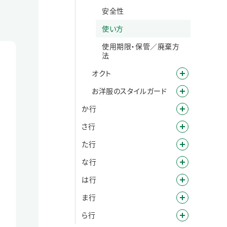
安全性
使い方
使用期限・保管／廃棄方
法
オクト
お洋服のスタイルガード
か行
さ行
た行
な行
は行
ま行
ら行