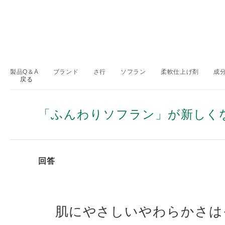
製品Q＆A
ブランド
さ行
ソフラン
柔軟仕上げ剤
成
戻る
>
>
>
>
>
「ふんわりソフラン」が新しく
回答
肌にやさしいやわらかさは