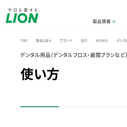
製品情報
TOP
製品Q＆A
ブランド
な行
NONIO
デンタ
>
>
>
>
>
デンタル用品（デンタルフロス・歯間ブラシなど
研究開発方針・本部長メッセージ
ライオンのサステナビリティ
製品を探す
新卒採用
IRニュース
企業理念
ニュースリリース
ブランドから探す
トップメッセージ
新卒採用2028
使い方
研究開発領域
トップメッセージ
経営方針・体制
カテゴリから探す
考え方と推進体制
企業理解イベント
コア技術
重要課題（マテリアリティ）特定のプロセス
経営戦略・中期経営計画
財務・業績情報
キャリア採用
製品一覧
主な研究部門
環境
新製品一覧
株主・株式情報
ライオンの歴史
基盤技術研究
エコ製品一覧
サステナブルな地球環境への取組み推進
製品開発研究
個人投資家のみなさまへ
製造終了品一覧
社会
生産技術研究
健康な生活習慣づくり