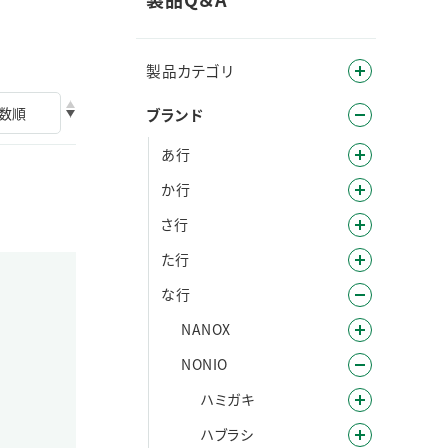
製品カテゴリ
ブランド
あ行
か行
さ行
た行
な行
NANOX
NONIO
ハミガキ
ハブラシ