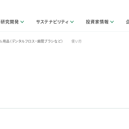
研究開発
サステナビリティ
投資家情報
閉じる
閉じる
閉じる
閉じる
閉じる
閉じる
閉じる
サステナビリティトップ
ニュースルームトップ
投資家情報トップ
製品情報トップ
研究開発トップ
企業情報トップ
採用情報トップ
ル用品（デンタルフロス・歯間ブラシなど）
使い方
>
）
その他 重要研究活動
製品関連情報
IR関連情報
障がい者採用
ガバナンス
会社案
LI
取扱店舗検索
研究におけるデジタル技術活用
コーポレート・ガバナンス
IR資料室
会社概要
グループ会社採用
キャンペーン一覧（Lidea）
研究によるサステナブルな活動
IRカレンダー
事業分野
海外グループでの取り組み
CM情報（YouTube公式チャンネル）
IRに関するQ&A
役員紹介
お客様のニーズに応える高品質で安全なものづくり
IRメール配信登録
事業所一覧
編集方針・各種ガイドライン対照表
製品の品質と安全性への取り組み
グループ・関連会社一覧
関連データ
基本情報
ESGデータ・第三者検証
研究開発拠点
イニシアチブ・外部評価
研究実績