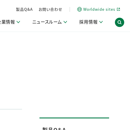
製品Q&A
お問い合わせ
Worldwide sites
企業情報
ニュースルーム
採用情報
内
ON Scope（ストーリーメディア）
活動ブログ「サステナブルな社員より。」
商品・サービス関連ニュースリリース
採用関連情報
発信情報
サポート
海外拠点一覧
習慣づくりラボ
電子公告
仕事ガイド
関連リンク
コーポレート・ガバナンス
研究情報誌 (LION SCIENCE JOURNAL)
IR情報開示方針
人材開発
方針・宣言
免責事項
サステナビリティニュースリリース
研究・調査ニュースリリース
デジタルトランスフォーメーション
取引所規則の遵守に関する確認書
製品Q＆A