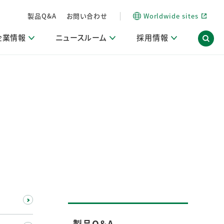
製品Q&A
お問い合わせ
Worldwide sites
企業情報
ニュースルーム
採用情報
内
ON Scope（ストーリーメディア）
活動ブログ「サステナブルな社員より。」
商品・サービス関連ニュースリリース
採用関連情報
発信情報
サポート
海外拠点一覧
習慣づくりラボ
電子公告
仕事ガイド
関連リンク
コーポレート・ガバナンス
研究情報誌 (LION SCIENCE JOURNAL)
IR情報開示方針
人材開発
方針・宣言
免責事項
サステナビリティニュースリリース
研究・調査ニュースリリース
デジタルトランスフォーメーション
取引所規則の遵守に関する確認書
製品Q＆A