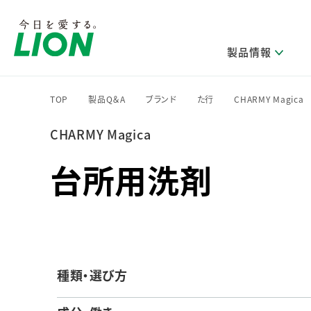
製品情報
TOP
製品Q＆A
ブランド
た行
CHARMY Magica
>
>
>
>
CHARMY Magica
研究開発方針・本部長メッセージ
ライオンのサステナビリティ
製品を探す
新卒採用
IRニュース
企業理念
ニュースリリース
ブランドから探す
トップメッセージ
新卒採用2028
台所用洗剤
研究開発領域
トップメッセージ
経営方針・体制
カテゴリから探す
考え方と推進体制
企業理解イベント
コア技術
重要課題（マテリアリティ）特定のプロセス
経営戦略・中期経営計画
財務・業績情報
キャリア採用
製品一覧
主な研究部門
環境
新製品一覧
株主・株式情報
ライオンの歴史
基盤技術研究
エコ製品一覧
サステナブルな地球環境への取組み推進
製品開発研究
個人投資家のみなさまへ
製造終了品一覧
種類・選び方
社会
生産技術研究
健康な生活習慣づくり