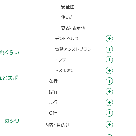
安全性
使い方
容器・表示他
デントヘルス
電動アシストブラシ
どれくらい
トップ
トメルミン
」などスポ
な行
は行
ま行
ら行
）」のシリ
内容・目的別