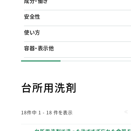
成分・働き
人的資本・労働安全
人権の尊重
安全性
責任あるサプライチェーンマネジメントの構築
顧客の満足と信頼の追求
使い方
容器・表示他
台所用洗剤
≪
18件中 1 - 18 件を表示