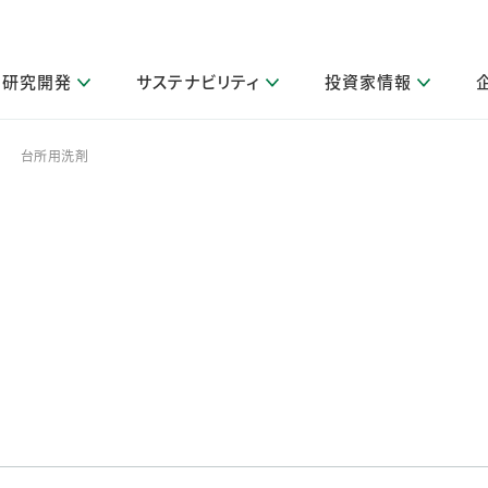
研究開発
サステナビリティ
投資家情報
閉じる
閉じる
閉じる
閉じる
閉じる
閉じる
閉じる
サステナビリティトップ
ニュースルームトップ
投資家情報トップ
製品情報トップ
研究開発トップ
企業情報トップ
採用情報トップ
台所用洗剤
>
その他 重要研究活動
製品関連情報
IR関連情報
障がい者採用
ガバナンス
会社案
LI
取扱店舗検索
研究におけるデジタル技術活用
コーポレート・ガバナンス
IR資料室
会社概要
グループ会社採用
キャンペーン一覧（Lidea）
研究によるサステナブルな活動
IRカレンダー
事業分野
海外グループでの取り組み
CM情報（YouTube公式チャンネル）
IRに関するQ&A
役員紹介
お客様のニーズに応える高品質で安全なものづくり
IRメール配信登録
事業所一覧
編集方針・各種ガイドライン対照表
製品の品質と安全性への取り組み
グループ・関連会社一覧
関連データ
基本情報
ESGデータ・第三者検証
研究開発拠点
イニシアチブ・外部評価
研究実績