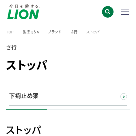
TOP
製品Q＆A
ブランド
さ行
ストッパ
>
>
>
>
さ行
ストッパ
下痢止め薬
ストッパ