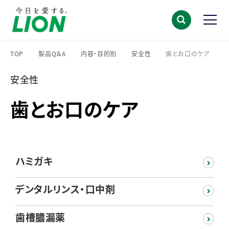
TOP
製品Q＆A
内容・目的別
安全性
歯とお口のケア
>
>
>
>
安全性
歯とお口のケア
ハミガキ
デンタルリンス・口中剤
歯槽膿漏薬