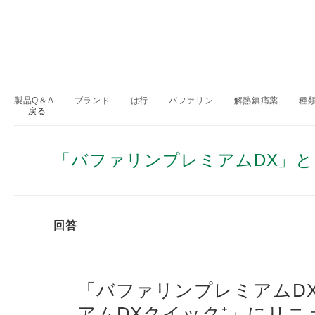
製品Q＆A
ブランド
は行
バファリン
解熱鎮痛薬
種
戻る
>
>
>
>
>
「バファリンプレミアムDX」と
回答
「バファリンプレミアムDX
アムDXクイック⁺」にリ