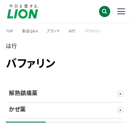
TOP
製品Q＆A
ブランド
は行
バファリン
>
>
>
>
は行
バファリン
解熱鎮痛薬
かぜ薬