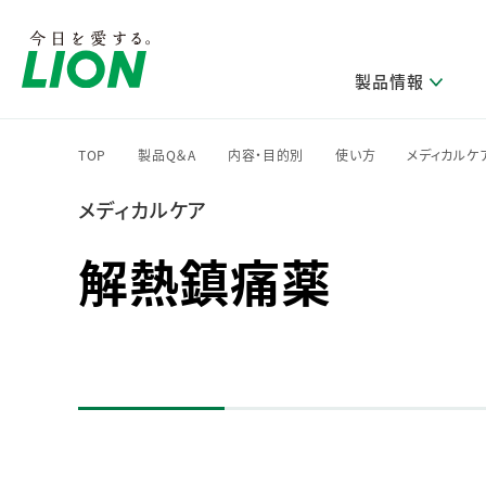
製品情報
TOP
製品Q＆A
内容・目的別
使い方
メディカルケ
>
>
>
>
メディカルケア
研究開発方針・本部長メッセージ
ライオンのサステナビリティ
製品を探す
新卒採用
IRニュース
企業理念
ニュースリリース
ブランドから探す
トップメッセージ
新卒採用2028
解熱鎮痛薬
研究開発領域
トップメッセージ
経営方針・体制
カテゴリから探す
考え方と推進体制
企業理解イベント
コア技術
重要課題（マテリアリティ）特定のプロセス
経営戦略・中期経営計画
財務・業績情報
キャリア採用
製品一覧
主な研究部門
環境
新製品一覧
株主・株式情報
ライオンの歴史
基盤技術研究
エコ製品一覧
サステナブルな地球環境への取組み推進
製品開発研究
個人投資家のみなさまへ
製造終了品一覧
社会
生産技術研究
健康な生活習慣づくり