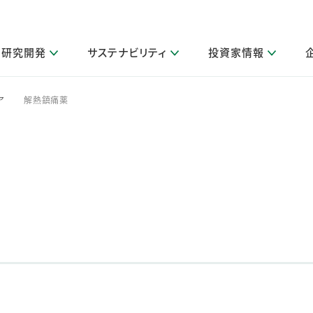
研究開発
サステナビリティ
投資家情報
閉じる
閉じる
閉じる
閉じる
閉じる
閉じる
閉じる
サステナビリティトップ
ニュースルームトップ
投資家情報トップ
製品情報トップ
研究開発トップ
企業情報トップ
採用情報トップ
ア
解熱鎮痛薬
>
その他 重要研究活動
製品関連情報
IR関連情報
障がい者採用
ガバナンス
会社案
LI
取扱店舗検索
研究におけるデジタル技術活用
コーポレート・ガバナンス
IR資料室
会社概要
グループ会社採用
キャンペーン一覧（Lidea）
研究によるサステナブルな活動
IRカレンダー
事業分野
海外グループでの取り組み
CM情報（YouTube公式チャンネル）
IRに関するQ&A
役員紹介
お客様のニーズに応える高品質で安全なものづくり
IRメール配信登録
事業所一覧
編集方針・各種ガイドライン対照表
製品の品質と安全性への取り組み
グループ・関連会社一覧
関連データ
基本情報
ESGデータ・第三者検証
研究開発拠点
イニシアチブ・外部評価
研究実績