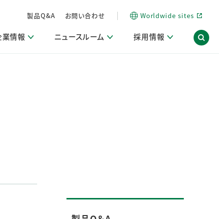
製品Q&A
お問い合わせ
Worldwide sites
企業情報
ニュースルーム
採用情報
内
ON Scope（ストーリーメディア）
活動ブログ「サステナブルな社員より。」
商品・サービス関連ニュースリリース
採用関連情報
発信情報
サポート
海外拠点一覧
習慣づくりラボ
電子公告
仕事ガイド
関連リンク
コーポレート・ガバナンス
研究情報誌 (LION SCIENCE JOURNAL)
IR情報開示方針
人材開発
方針・宣言
免責事項
サステナビリティニュースリリース
研究・調査ニュースリリース
デジタルトランスフォーメーション
取引所規則の遵守に関する確認書
製品Q＆A