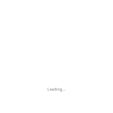
か行
さ行
た行
な行
Loading...
は行