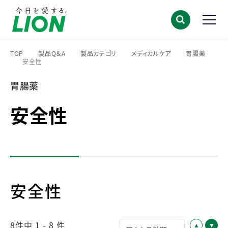
TOP
製品Q＆A
製品カテゴリ
メディカルケア
胃腸薬
安全性
>
>
>
>
>
胃腸薬
安全性
安全性
8件中 1 - 8 件