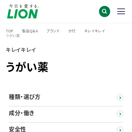
TOP
製品Q＆A
ブランド
か行
キレイキレイ
うがい薬
>
>
>
>
>
キレイキレイ
うがい薬
種類・選び方
成分・働き
安全性