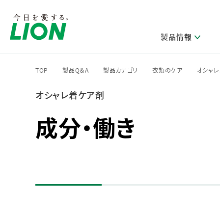
製品情報
TOP
製品Q＆A
製品カテゴリ
衣類のケア
オシャ
>
>
>
>
オシャレ着ケア剤
研究開発方針・本部長メッセージ
ライオンのサステナビリティ
製品を探す
新卒採用
IRニュース
企業理念
ニュースリリース
ブランドから探す
トップメッセージ
新卒採用2028
成分・働き
研究開発領域
トップメッセージ
経営方針・体制
カテゴリから探す
考え方と推進体制
企業理解イベント
コア技術
重要課題（マテリアリティ）特定のプロセス
経営戦略・中期経営計画
財務・業績情報
キャリア採用
製品一覧
主な研究部門
環境
新製品一覧
株主・株式情報
ライオンの歴史
基盤技術研究
エコ製品一覧
サステナブルな地球環境への取組み推進
製品開発研究
個人投資家のみなさまへ
製造終了品一覧
社会
生産技術研究
健康な生活習慣づくり