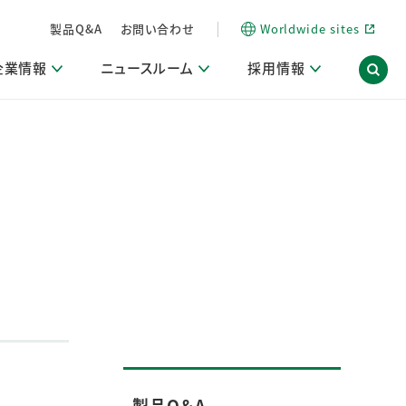
製品Q&A
お問い合わせ
Worldwide sites
企業情報
ニュースルーム
採用情報
内
ON Scope（ストーリーメディア）
活動ブログ「サステナブルな社員より。」
商品・サービス関連ニュースリリース
採用関連情報
発信情報
サポート
海外拠点一覧
習慣づくりラボ
電子公告
仕事ガイド
関連リンク
コーポレート・ガバナンス
研究情報誌 (LION SCIENCE JOURNAL)
IR情報開示方針
人材開発
方針・宣言
免責事項
サステナビリティニュースリリース
研究・調査ニュースリリース
デジタルトランスフォーメーション
取引所規則の遵守に関する確認書
製品Q＆A