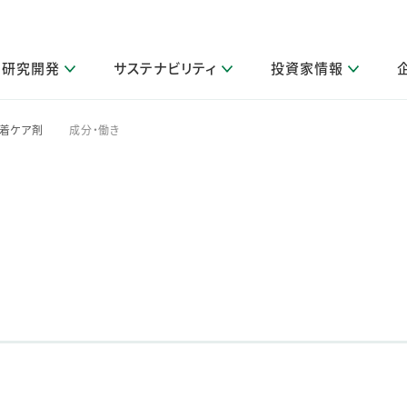
研究開発
サステナビリティ
投資家情報
閉じる
閉じる
閉じる
閉じる
閉じる
閉じる
閉じる
サステナビリティトップ
ニュースルームトップ
投資家情報トップ
製品情報トップ
研究開発トップ
企業情報トップ
採用情報トップ
レ着ケア剤
成分・働き
>
その他 重要研究活動
製品関連情報
IR関連情報
障がい者採用
ガバナンス
会社案
LI
取扱店舗検索
研究におけるデジタル技術活用
コーポレート・ガバナンス
IR資料室
会社概要
グループ会社採用
キャンペーン一覧（Lidea）
研究によるサステナブルな活動
IRカレンダー
事業分野
海外グループでの取り組み
CM情報（YouTube公式チャンネル）
IRに関するQ&A
役員紹介
お客様のニーズに応える高品質で安全なものづくり
IRメール配信登録
事業所一覧
編集方針・各種ガイドライン対照表
製品の品質と安全性への取り組み
グループ・関連会社一覧
関連データ
基本情報
ESGデータ・第三者検証
研究開発拠点
イニシアチブ・外部評価
研究実績