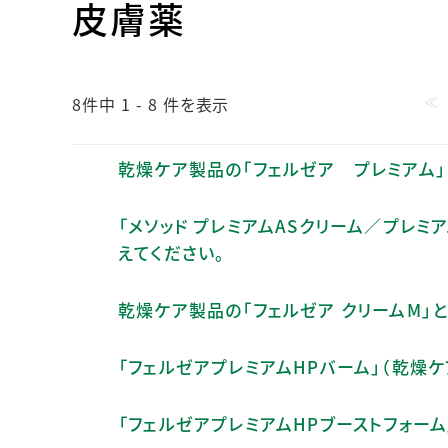
皮膚薬
人的資本・労働安全
人権の尊重
責任あるサプライチェーンマネジメントの構築
≪
顧客の満足と信頼の追求
8件中 1 - 8 件を表示
乾燥ケア製品の「フェルゼア プレミアム」
「メソッド プレミアムASクリーム／プレミ
えてください。
乾燥ケア製品の「フェルゼア クリームM」と
「フェルゼアプレミアムHPバーム」（乾燥
「フェルゼアプレミアムHPブーストフォー