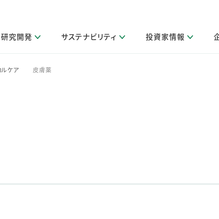
研究開発
サステナビリティ
投資家情報
閉じる
閉じる
閉じる
閉じる
閉じる
閉じる
閉じる
サステナビリティトップ
ニュースルームトップ
投資家情報トップ
製品情報トップ
研究開発トップ
企業情報トップ
採用情報トップ
カルケア
皮膚薬
>
その他 重要研究活動
製品関連情報
IR関連情報
障がい者採用
ガバナンス
会社案
LI
取扱店舗検索
研究におけるデジタル技術活用
コーポレート・ガバナンス
IR資料室
会社概要
グループ会社採用
キャンペーン一覧（Lidea）
研究によるサステナブルな活動
IRカレンダー
事業分野
海外グループでの取り組み
CM情報（YouTube公式チャンネル）
IRに関するQ&A
役員紹介
お客様のニーズに応える高品質で安全なものづくり
IRメール配信登録
事業所一覧
編集方針・各種ガイドライン対照表
製品の品質と安全性への取り組み
グループ・関連会社一覧
関連データ
基本情報
ESGデータ・第三者検証
研究開発拠点
イニシアチブ・外部評価
研究実績