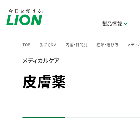
製品情報
TOP
製品Q＆A
内容・目的別
種類・選び方
メディ
>
>
>
>
メディカルケア
研究開発方針・本部長メッセージ
ライオンのサステナビリティ
製品を探す
新卒採用
IRニュース
企業理念
ニュースリリース
ブランドから探す
トップメッセージ
新卒採用2028
皮膚薬
研究開発領域
トップメッセージ
経営方針・体制
カテゴリから探す
考え方と推進体制
企業理解イベント
コア技術
重要課題（マテリアリティ）特定のプロセス
経営戦略・中期経営計画
財務・業績情報
キャリア採用
製品一覧
主な研究部門
環境
新製品一覧
株主・株式情報
ライオンの歴史
基盤技術研究
エコ製品一覧
サステナブルな地球環境への取組み推進
製品開発研究
個人投資家のみなさまへ
製造終了品一覧
社会
生産技術研究
健康な生活習慣づくり