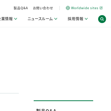
製品Q&A
お問い合わせ
Worldwide sites
企業情報
ニュースルーム
採用情報
内
ON Scope（ストーリーメディア）
活動ブログ「サステナブルな社員より。」
商品・サービス関連ニュースリリース
採用関連情報
発信情報
サポート
海外拠点一覧
習慣づくりラボ
電子公告
仕事ガイド
関連リンク
コーポレート・ガバナンス
研究情報誌 (LION SCIENCE JOURNAL)
IR情報開示方針
人材開発
方針・宣言
免責事項
サステナビリティニュースリリース
研究・調査ニュースリリース
デジタルトランスフォーメーション
取引所規則の遵守に関する確認書
製品Q＆A