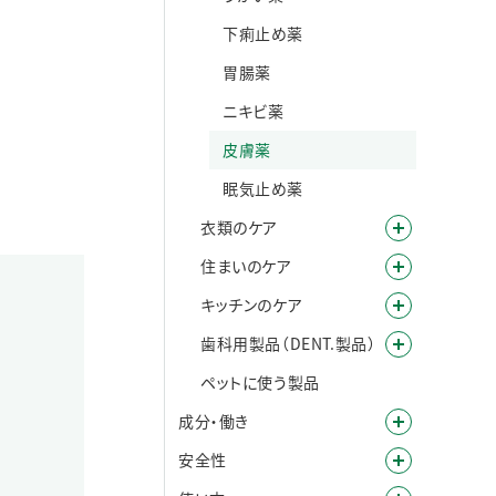
。
下痢止め薬
胃腸薬
ニキビ薬
皮膚薬
眠気止め薬
衣類のケア
住まいのケア
キッチンのケア
歯科用製品（DENT.製品）
ペットに使う製品
成分・働き
安全性