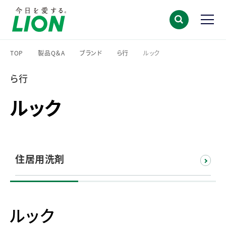
TOP
製品Q＆A
ブランド
ら行
ルック
>
>
>
>
ら行
ルック
住居用洗剤
ルック