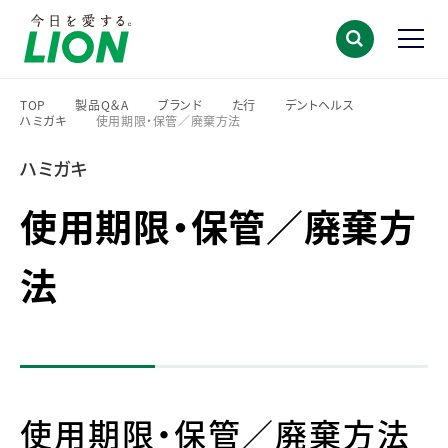
TOP
製品Q＆A
ブランド
た行
デントヘルス
ハミガキ
使用期限・保管／廃棄方法
>
>
>
>
>
>
ハミガキ
使用期限・保管／廃棄方
法
使用期限・保管／廃棄方法