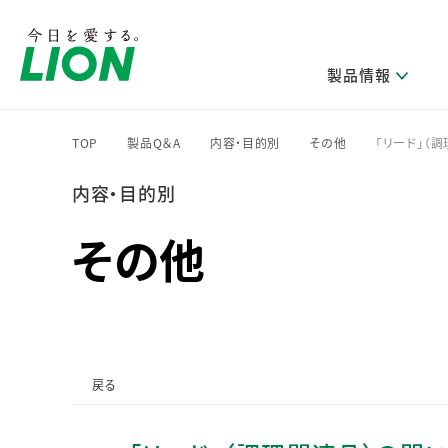
製品情報
TOP
製品Q＆A
内容・目的別
その他
「リード」（
>
>
>
>
内容・目的別
研究開発方針・本部長メッセージ
ライオンのサステナビリティ
製品を探す
新卒採用
IRニュース
企業理念
ニュースリリース
ブランドから探す
トップメッセージ
新卒採用2028
その他
研究開発領域
トップメッセージ
経営方針・体制
カテゴリから探す
考え方と推進体制
企業理解イベント
コア技術
重要課題（マテリアリティ）特定のプロセス
経営戦略・中期経営計画
財務・業績情報
キャリア採用
製品一覧
主な研究部門
環境
新製品一覧
株主・株式情報
ライオンの歴史
基盤技術研究
エコ製品一覧
サステナブルな地球環境への取組み推進
製品開発研究
個人投資家のみなさまへ
戻る
製造終了品一覧
社会
生産技術研究
健康な生活習慣づくり