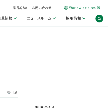
製品Q&A
お問い合わせ
Worldwide sites
企業情報
ニュースルーム
採用情報
内
ON Scope（ストーリーメディア）
活動ブログ「サステナブルな社員より。」
商品・サービス関連ニュースリリース
採用関連情報
発信情報
サポート
海外拠点一覧
習慣づくりラボ
電子公告
仕事ガイド
関連リンク
コーポレート・ガバナンス
研究情報誌 (LION SCIENCE JOURNAL)
IR情報開示方針
人材開発
方針・宣言
免責事項
サステナビリティニュースリリース
研究・調査ニュースリリース
デジタルトランスフォーメーション
取引所規則の遵守に関する確認書
印刷
製品Q＆A