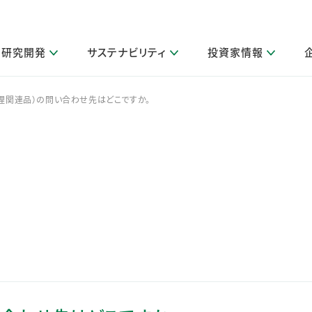
研究開発
サステナビリティ
投資家情報
閉じる
閉じる
閉じる
閉じる
閉じる
閉じる
閉じる
サステナビリティトップ
ニュースルームトップ
投資家情報トップ
製品情報トップ
研究開発トップ
企業情報トップ
採用情報トップ
調理関連品）の問い合わせ先はどこですか。
その他 重要研究活動
製品関連情報
IR関連情報
障がい者採用
ガバナンス
会社案
LI
取扱店舗検索
研究におけるデジタル技術活用
コーポレート・ガバナンス
IR資料室
会社概要
グループ会社採用
キャンペーン一覧（Lidea）
研究によるサステナブルな活動
IRカレンダー
事業分野
海外グループでの取り組み
CM情報（YouTube公式チャンネル）
IRに関するQ&A
役員紹介
お客様のニーズに応える高品質で安全なものづくり
IRメール配信登録
事業所一覧
編集方針・各種ガイドライン対照表
製品の品質と安全性への取り組み
グループ・関連会社一覧
関連データ
基本情報
ESGデータ・第三者検証
研究開発拠点
イニシアチブ・外部評価
研究実績