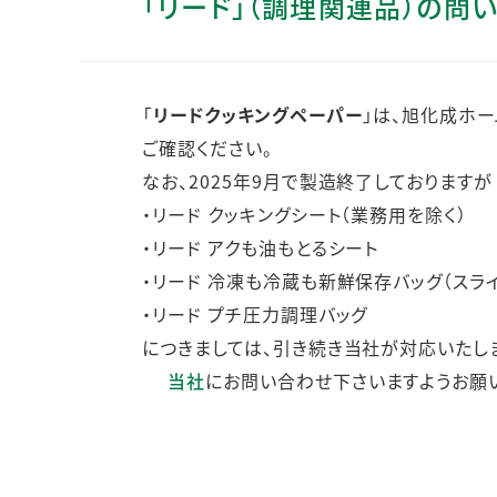
「リード」（調理関連品）の問
人的資本・労働安全
人権の尊重
責任あるサプライチェーンマネジメントの構築
「
リードクッキングペーパー
」は、旭化成ホ
顧客の満足と信頼の追求
ご確認ください。
なお、2025年9月で製造終了しておりますが
・リード クッキングシート（業務用を除く）
・リード アクも油もとるシート
・リード 冷凍も冷蔵も新鮮保存バッグ（スラ
・リード プチ圧力調理バッグ
につきましては、引き続き当社が対応いたし
当社
にお問い合わせ下さいますようお願