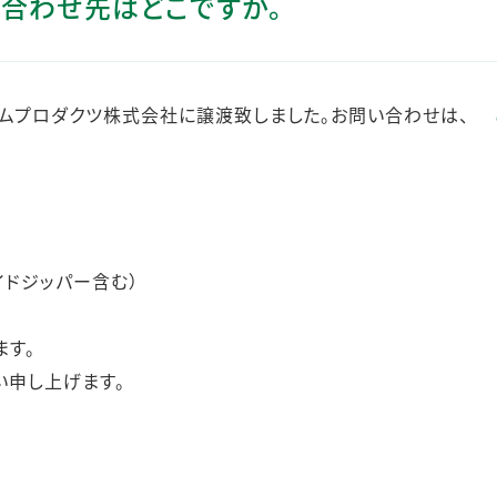
い合わせ先はどこですか。
ステークホルダー・エンゲージメント
社会貢献活動
サステナビリティ発行物ダウンロード
ームプロダクツ株式会社に譲渡致しました。お問い合わせは、
イドジッパー含む）
ます。
い申し上げます。