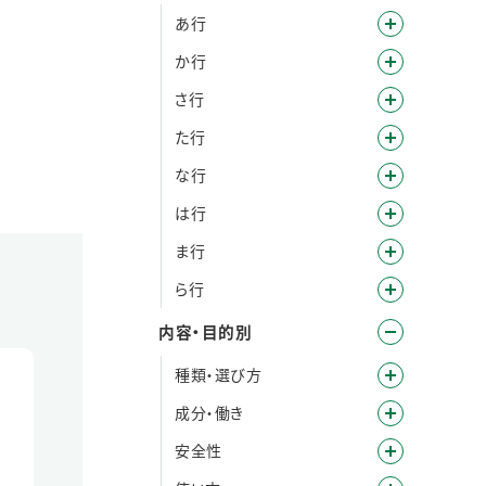
あ行
か行
さ行
た行
な行
は行
ま行
ら行
内容・目的別
種類・選び方
成分・働き
安全性