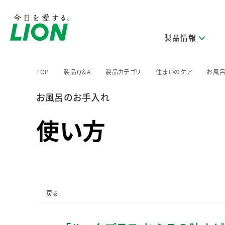
製品情報
TOP
製品Q＆A
製品カテゴリ
住まいのケア
お風
>
>
>
>
お風呂のお手入れ
研究開発方針・本部長メッセージ
ライオンのサステナビリティ
製品を探す
新卒採用
IRニュース
企業理念
ニュースリリース
ブランドから探す
トップメッセージ
新卒採用2028
使い方
研究開発領域
トップメッセージ
経営方針・体制
カテゴリから探す
考え方と推進体制
企業理解イベント
コア技術
重要課題（マテリアリティ）特定のプロセス
経営戦略・中期経営計画
財務・業績情報
キャリア採用
製品一覧
主な研究部門
環境
新製品一覧
株主・株式情報
ライオンの歴史
基盤技術研究
エコ製品一覧
サステナブルな地球環境への取組み推進
製品開発研究
個人投資家のみなさまへ
戻る
製造終了品一覧
社会
生産技術研究
健康な生活習慣づくり