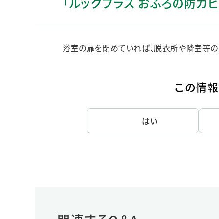
「ルックプラス おふろの防カ
人的資本・労働安全
人権の尊重
責任あるサプライチェーンマネジメントの構築
浴室の扉を閉めていれば、脱衣所や隣室等の
顧客の満足と信頼の追求
この情報
はい