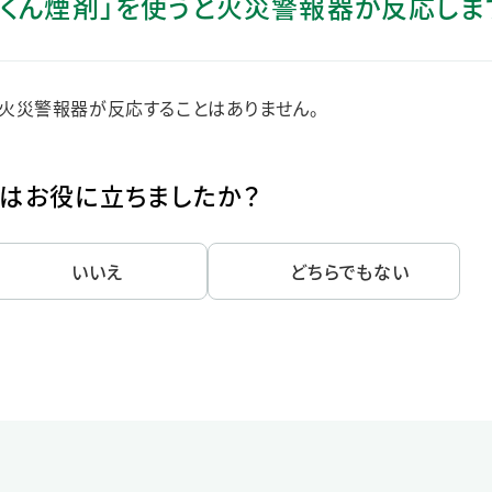
ビくん煙剤」を使うと火災警報器が反応しま
ステークホルダー・エンゲージメント
社会貢献活動
サステナビリティ発行物ダウンロード
火災警報器が反応することはありません。
はお役に立ちましたか？
いいえ
どちらでもない