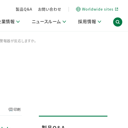
製品Q&A
お問い合わせ
Worldwide sites
企業情報
ニュースルーム
採用情報
災警報器が反応しますか。
内
ON Scope（ストーリーメディア）
活動ブログ「サステナブルな社員より。」
商品・サービス関連ニュースリリース
採用関連情報
発信情報
サポート
海外拠点一覧
習慣づくりラボ
電子公告
仕事ガイド
関連リンク
コーポレート・ガバナンス
研究情報誌 (LION SCIENCE JOURNAL)
IR情報開示方針
人材開発
方針・宣言
免責事項
サステナビリティニュースリリース
研究・調査ニュースリリース
デジタルトランスフォーメーション
取引所規則の遵守に関する確認書
印刷
製品Q＆A