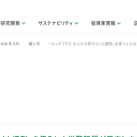
研究開発
サステナビリティ
投資家情報
閉じる
閉じる
閉じる
閉じる
閉じる
閉じる
閉じる
サステナビリティトップ
ニュースルームトップ
投資家情報トップ
製品情報トップ
研究開発トップ
企業情報トップ
採用情報トップ
呂のお手入れ
使い方
「ルックプラス おふろの防カビくん煙剤」を使うと火
>
>
その他 重要研究活動
製品関連情報
IR関連情報
障がい者採用
ガバナンス
会社案
LI
取扱店舗検索
研究におけるデジタル技術活用
コーポレート・ガバナンス
IR資料室
会社概要
グループ会社採用
キャンペーン一覧（Lidea）
研究によるサステナブルな活動
IRカレンダー
事業分野
海外グループでの取り組み
CM情報（YouTube公式チャンネル）
IRに関するQ&A
役員紹介
お客様のニーズに応える高品質で安全なものづくり
IRメール配信登録
事業所一覧
編集方針・各種ガイドライン対照表
製品の品質と安全性への取り組み
グループ・関連会社一覧
関連データ
基本情報
ESGデータ・第三者検証
研究開発拠点
イニシアチブ・外部評価
研究実績