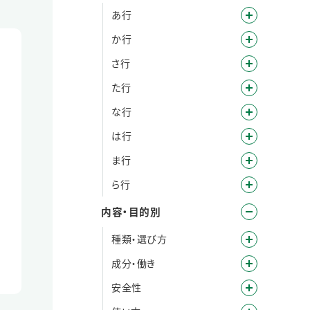
あ行
か行
さ行
た行
な行
は行
ま行
ら行
内容・目的別
種類・選び方
成分・働き
安全性