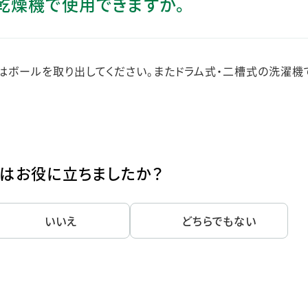
乾燥機で使用できますか。
ステークホルダー・エンゲージメント
社会貢献活動
サステナビリティ発行物ダウンロード
はボールを取り出してください。またドラム式・二槽式の洗濯機
はお役に立ちましたか？
いいえ
どちらでもない