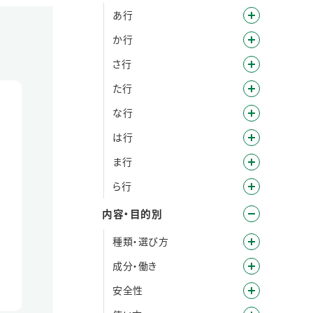
あ行
か行
さ行
た行
な行
は行
ま行
ら行
内容・目的別
種類・選び方
成分・働き
安全性