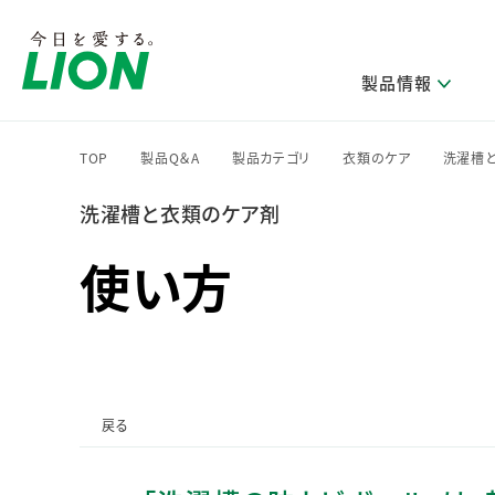
製品情報
TOP
製品Q＆A
製品カテゴリ
衣類のケア
洗濯槽
>
>
>
>
洗濯槽と衣類のケア剤
研究開発方針・本部長メッセージ
ライオンのサステナビリティ
製品を探す
新卒採用
IRニュース
企業理念
ニュースリリース
ブランドから探す
トップメッセージ
新卒採用2028
使い方
研究開発領域
トップメッセージ
経営方針・体制
カテゴリから探す
考え方と推進体制
企業理解イベント
コア技術
重要課題（マテリアリティ）特定のプロセス
経営戦略・中期経営計画
財務・業績情報
キャリア採用
製品一覧
主な研究部門
環境
新製品一覧
株主・株式情報
ライオンの歴史
基盤技術研究
エコ製品一覧
サステナブルな地球環境への取組み推進
製品開発研究
個人投資家のみなさまへ
戻る
製造終了品一覧
社会
生産技術研究
健康な生活習慣づくり