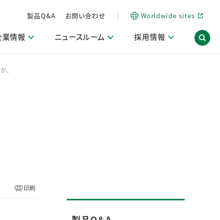
製品Q&A
お問い合わせ
Worldwide sites
企業情報
ニュースルーム
採用情報
か。
内
ON Scope（ストーリーメディア）
活動ブログ「サステナブルな社員より。」
商品・サービス関連ニュースリリース
採用関連情報
発信情報
サポート
海外拠点一覧
習慣づくりラボ
電子公告
仕事ガイド
関連リンク
コーポレート・ガバナンス
研究情報誌 (LION SCIENCE JOURNAL)
IR情報開示方針
人材開発
方針・宣言
免責事項
サステナビリティニュースリリース
研究・調査ニュースリリース
デジタルトランスフォーメーション
取引所規則の遵守に関する確認書
印刷
製品Q＆A