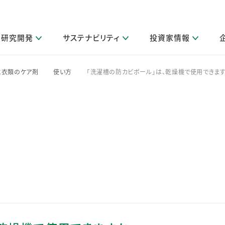
研究開発
サステナビリティ
投資家情報
閉じる
閉じる
閉じる
閉じる
閉じる
閉じる
閉じる
サステナビリティトップ
ニュースルームトップ
投資家情報トップ
製品情報トップ
研究開発トップ
企業情報トップ
採用情報トップ
と衣類のケア剤
使い方
「洗濯槽の防カビボール」は、乾燥機で使用できます
>
>
その他 重要研究活動
製品関連情報
IR関連情報
障がい者採用
ガバナンス
会社案
LI
取扱店舗検索
研究におけるデジタル技術活用
コーポレート・ガバナンス
IR資料室
会社概要
グループ会社採用
キャンペーン一覧（Lidea）
研究によるサステナブルな活動
IRカレンダー
事業分野
海外グループでの取り組み
CM情報（YouTube公式チャンネル）
IRに関するQ&A
役員紹介
お客様のニーズに応える高品質で安全なものづくり
IRメール配信登録
事業所一覧
編集方針・各種ガイドライン対照表
製品の品質と安全性への取り組み
グループ・関連会社一覧
関連データ
基本情報
ESGデータ・第三者検証
研究開発拠点
イニシアチブ・外部評価
研究実績