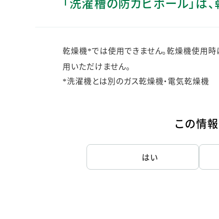
「洗濯槽の防カビボール」は、
人的資本・労働安全
人権の尊重
責任あるサプライチェーンマネジメントの構築
乾燥機
では使用できません。乾燥機使用時
顧客の満足と信頼の追求
*
用いただけません。
洗濯機とは別のガス乾燥機・電気乾燥機
*
この情報
はい