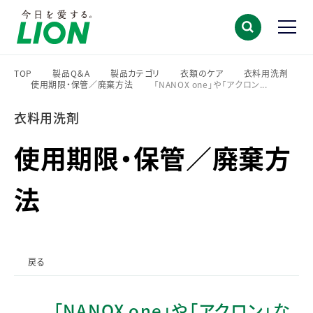
TOP
製品Q＆A
製品カテゴリ
衣類のケア
衣料用洗剤
使用期限・保管／廃棄方法
「NANOX one」や「アクロン...
>
>
>
>
>
>
衣料用洗剤
使用期限・保管／廃棄方
法
戻る
「NANOX one」や「アクロン」な