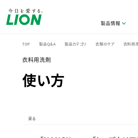
製品情報
TOP
製品Q＆A
製品カテゴリ
衣類のケア
衣料用
>
>
>
>
衣料用洗剤
研究開発方針・本部長メッセージ
ライオンのサステナビリティ
製品を探す
新卒採用
IRニュース
企業理念
ニュースリリース
ブランドから探す
トップメッセージ
新卒採用2028
使い方
研究開発領域
トップメッセージ
経営方針・体制
カテゴリから探す
考え方と推進体制
企業理解イベント
コア技術
重要課題（マテリアリティ）特定のプロセス
経営戦略・中期経営計画
財務・業績情報
キャリア採用
製品一覧
主な研究部門
環境
新製品一覧
株主・株式情報
ライオンの歴史
基盤技術研究
エコ製品一覧
サステナブルな地球環境への取組み推進
製品開発研究
個人投資家のみなさまへ
戻る
製造終了品一覧
社会
生産技術研究
健康な生活習慣づくり