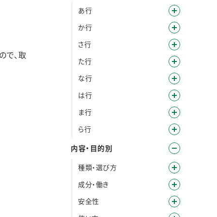
あ行
か行
さ行
ので、取
た行
な行
は行
ま行
ら行
内容・目的別
種類・選び方
成分・働き
安全性