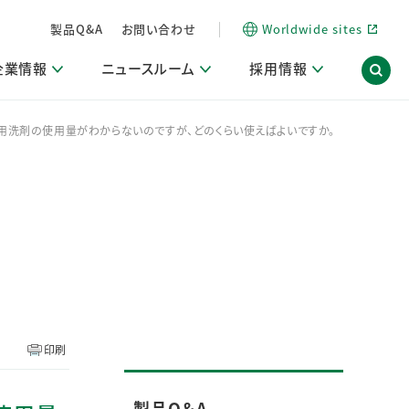
製品Q&A
お問い合わせ
Worldwide sites
企業情報
ニュースルーム
採用情報
の衣料用洗剤の使用量がわからないのですが、どのくらい使えばよいですか。
内
ON Scope（ストーリーメディア）
活動ブログ「サステナブルな社員より。」
商品・サービス関連ニュースリリース
採用関連情報
発信情報
サポート
海外拠点一覧
習慣づくりラボ
電子公告
仕事ガイド
関連リンク
コーポレート・ガバナンス
研究情報誌 (LION SCIENCE JOURNAL)
IR情報開示方針
人材開発
方針・宣言
免責事項
サステナビリティニュースリリース
研究・調査ニュースリリース
デジタルトランスフォーメーション
取引所規則の遵守に関する確認書
印刷
製品Q＆A