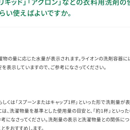
クリアリキッド」「アクロン」などの衣料用洗剤
ステークホルダー・エンゲージメント
らい使えばよいですか。
社会貢献活動
サステナビリティ発行物ダウンロード
濯物の量に応じた水量が表示されます。ライオンの洗剤容器に
を表示していますので、ご参考になさってください。
もしくは「スプーンまたはキャップ1杯」といった形で洗剤量が
には、洗濯物量を基準とした使用量の目安と、「約1杯」といった
考になさってください。洗剤量の表示と洗濯物量との関係につ
とをおすすめします。