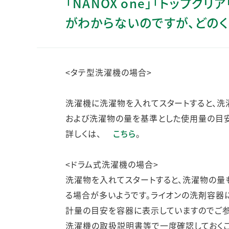
「NANOX one」「トップ
人的資本・労働安全
がわからないのですが、どのく
人権の尊重
責任あるサプライチェーンマネジメントの構築
顧客の満足と信頼の追求
<タテ型洗濯機の場合>
洗濯機に洗濯物を入れてスタートすると、洗
および洗濯物の量を基準とした使用量の目安
詳しくは、
こちら
。
<ドラム式洗濯機の場合>
洗濯物を入れてスタートすると、洗濯物の量
る場合が多いようです。ライオンの洗剤容器
計量の目安を容器に表示していますのでご参
洗濯機の取扱説明書等で一度確認しておくこ