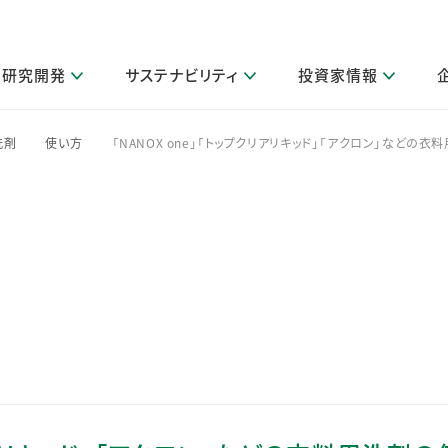
研究開発
サステナビリティ
投資家情報
閉じる
閉じる
閉じる
閉じる
閉じる
閉じる
閉じる
サステナビリティトップ
ニュースルームトップ
投資家情報トップ
製品情報トップ
研究開発トップ
企業情報トップ
採用情報トップ
洗剤
使い方
「NANOX one」「トップクリアリキッド」「アクロン」など
>
>
その他 重要研究活動
製品関連情報
IR関連情報
障がい者採用
ガバナンス
会社案
LI
取扱店舗検索
研究におけるデジタル技術活用
コーポレート・ガバナンス
IR資料室
会社概要
グループ会社採用
キャンペーン一覧（Lidea）
研究によるサステナブルな活動
IRカレンダー
事業分野
海外グループでの取り組み
CM情報（YouTube公式チャンネル）
IRに関するQ&A
役員紹介
お客様のニーズに応える高品質で安全なものづくり
IRメール配信登録
事業所一覧
編集方針・各種ガイドライン対照表
製品の品質と安全性への取り組み
グループ・関連会社一覧
関連データ
基本情報
ESGデータ・第三者検証
研究開発拠点
イニシアチブ・外部評価
研究実績