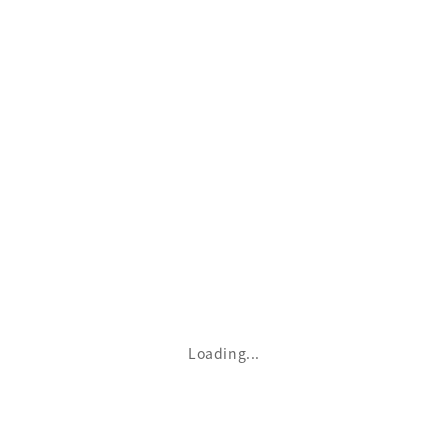
か行
さ行
た行
な行
Loading...
は行