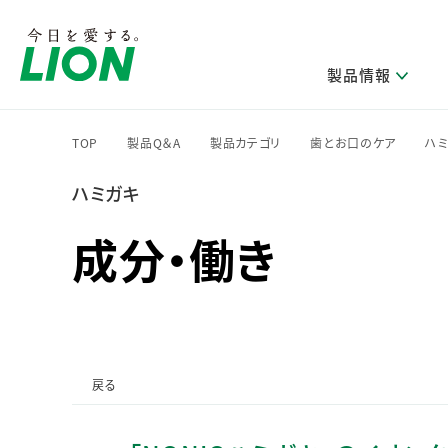
製品情報
TOP
製品Q＆A
製品カテゴリ
歯とお口のケア
ハ
>
>
>
>
ハミガキ
研究開発方針・本部長メッセージ
ライオンのサステナビリティ
製品を探す
新卒採用
IRニュース
企業理念
ニュースリリース
ブランドから探す
トップメッセージ
新卒採用2028
成分・働き
研究開発領域
トップメッセージ
経営方針・体制
カテゴリから探す
考え方と推進体制
企業理解イベント
コア技術
重要課題（マテリアリティ）特定のプロセス
経営戦略・中期経営計画
財務・業績情報
キャリア採用
製品一覧
主な研究部門
環境
新製品一覧
株主・株式情報
ライオンの歴史
基盤技術研究
エコ製品一覧
サステナブルな地球環境への取組み推進
製品開発研究
個人投資家のみなさまへ
戻る
製造終了品一覧
社会
生産技術研究
健康な生活習慣づくり