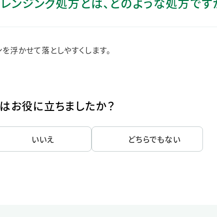
ンクレンジング処方とは、どのような処方です
ステークホルダー・エンゲージメント
社会貢献活動
サステナビリティ発行物ダウンロード
を浮かせて落としやすくします。
はお役に立ちましたか？
いいえ
どちらでもない