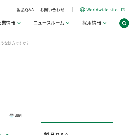
製品Q&A
お問い合わせ
Worldwide sites
企業情報
ニュースルーム
採用情報
ような処方ですか？
内
ON Scope（ストーリーメディア）
活動ブログ「サステナブルな社員より。」
商品・サービス関連ニュースリリース
採用関連情報
発信情報
サポート
海外拠点一覧
習慣づくりラボ
電子公告
仕事ガイド
関連リンク
コーポレート・ガバナンス
研究情報誌 (LION SCIENCE JOURNAL)
IR情報開示方針
人材開発
方針・宣言
免責事項
サステナビリティニュースリリース
研究・調査ニュースリリース
デジタルトランスフォーメーション
取引所規則の遵守に関する確認書
印刷
製品Q＆A