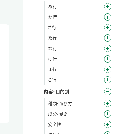
あ行
か行
さ行
た行
な行
は行
ま行
ら行
内容・目的別
種類・選び方
成分・働き
安全性