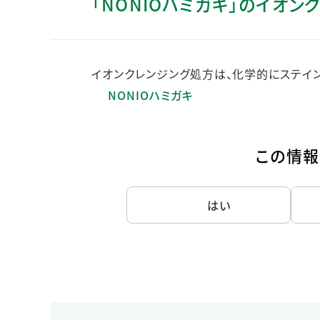
「NONIOハミガキ」のイオ
人的資本・労働安全
人権の尊重
責任あるサプライチェーンマネジメントの構築
イオンクレンジング処方は、化学的にステイン
顧客の満足と信頼の追求
NONIOハミガキ
この情報
はい