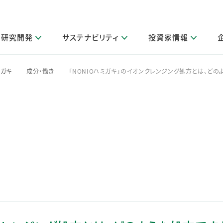
研究開発
サステナビリティ
投資家情報
閉じる
閉じる
閉じる
閉じる
閉じる
閉じる
閉じる
サステナビリティトップ
ニュースルームトップ
投資家情報トップ
製品情報トップ
研究開発トップ
企業情報トップ
採用情報トップ
ミガキ
成分・働き
「NONIOハミガキ」のイオンクレンジング処方とは、どの
>
>
その他 重要研究活動
製品関連情報
IR関連情報
障がい者採用
ガバナンス
会社案
LI
取扱店舗検索
研究におけるデジタル技術活用
コーポレート・ガバナンス
IR資料室
会社概要
グループ会社採用
キャンペーン一覧（Lidea）
研究によるサステナブルな活動
IRカレンダー
事業分野
海外グループでの取り組み
CM情報（YouTube公式チャンネル）
IRに関するQ&A
役員紹介
お客様のニーズに応える高品質で安全なものづくり
IRメール配信登録
事業所一覧
編集方針・各種ガイドライン対照表
製品の品質と安全性への取り組み
グループ・関連会社一覧
関連データ
基本情報
ESGデータ・第三者検証
研究開発拠点
イニシアチブ・外部評価
研究実績