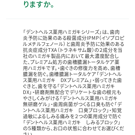
りますか。
「デントヘルス薬用ハミガキシリーズ」は、歯肉
炎予防に効果のある殺菌成分IPMP（イソプロピ
ルメチルフェノール）と歯周炎予防に効果のある
抗炎症成分TXA（トラネキサム酸）の２成分を当
社のハミガキ製品内において最大濃度配合し
た、プレミアム処方の歯槽膿漏トータルケア薬
用ハミガキです。・歯ぐきの修復力を高め、歯槽
膿漏を防ぐ。歯槽膿漏トータルケア「デントヘル
ス薬用ハミガキ DXプレミアム」・弱ってきた歯
ぐきと、歯を守る「デントヘルス薬用ハミガキ
DX」・研磨剤無配合でデリケートな歯の根元も
やさしくみがける「デントヘルス薬用ハミガキ
無研磨ゲル」・歯周病菌がつくる口臭も防ぐ「デ
ントヘルス薬用ハミガキ 口臭ブロック」・知覚
過敏によるしみる痛みを２つの薬用成分で防ぐ
「デントヘルス薬用ハミガキ しみるブロック」
の５種類から、お口の状態に合わせてお選びくだ
さい。