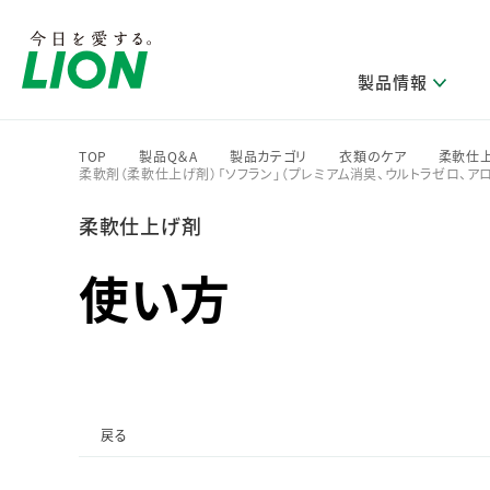
製品情報
TOP
製品Q＆A
製品カテゴリ
衣類のケア
柔軟仕
柔軟剤（柔軟仕上げ剤）「ソフラン」（プレミアム消臭、ウルトラゼロ、ア
>
>
>
>
研究開発方針・本部長メッセージ
ライオンのサステナビリティ
製品を探す
新卒採用
IRニュース
企業理念
ニュースリリース
柔軟仕上げ剤
ブランドから探す
トップメッセージ
新卒採用2028
研究開発領域
トップメッセージ
経営方針・体制
使い方
カテゴリから探す
考え方と推進体制
企業理解イベント
コア技術
重要課題（マテリアリティ）特定のプロセス
経営戦略・中期経営計画
財務・業績情報
キャリア採用
製品一覧
主な研究部門
環境
新製品一覧
株主・株式情報
ライオンの歴史
基盤技術研究
エコ製品一覧
サステナブルな地球環境への取組み推進
製品開発研究
個人投資家のみなさまへ
製造終了品一覧
戻る
社会
生産技術研究
健康な生活習慣づくり