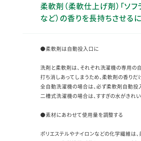
柔軟剤（柔軟仕上げ剤）「ソフ
人的資本・労働安全
人権の尊重
など）の香りを長持ちさせるに
責任あるサプライチェーンマネジメントの構築
顧客の満足と信頼の追求
●柔軟剤は自動投入口に
洗剤と柔軟剤は、それぞれ洗濯機の専用の自
打ち消しあってしまうため、柔軟剤の香りだ
全自動洗濯機の場合は、必ず柔軟剤自動投入
二槽式洗濯機の場合は、すすぎの水がきれい
●素材にあわせて使用量を調整する
ポリエステルやナイロンなどの化学繊維は、