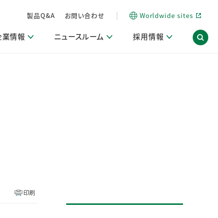
製品Q&A
お問い合わせ
Worldwide sites
企業情報
ニュースルーム
採用情報
内
ON Scope（ストーリーメディア）
活動ブログ「サステナブルな社員より。」
商品・サービス関連ニュースリリース
採用関連情報
発信情報
サポート
海外拠点一覧
習慣づくりラボ
電子公告
仕事ガイド
関連リンク
コーポレート・ガバナンス
研究情報誌 (LION SCIENCE JOURNAL)
IR情報開示方針
人材開発
方針・宣言
免責事項
サステナビリティニュースリリース
研究・調査ニュースリリース
デジタルトランスフォーメーション
取引所規則の遵守に関する確認書
印刷