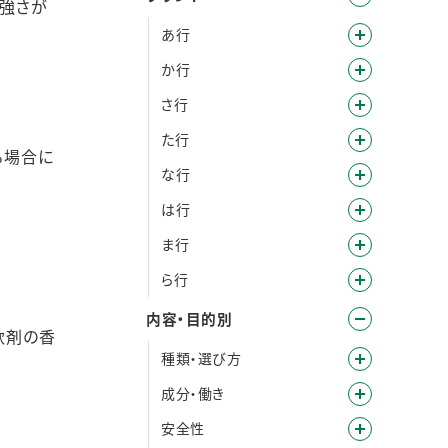
の強さが
あ行
か行
さ行
た行
る場合に
な行
は行
ま行
ら行
内容・目的別
軟剤の香
種類・選び方
成分・働き
安全性