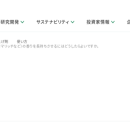
研究開発
サステナビリティ
投資家情報
閉じる
閉じる
閉じる
閉じる
閉じる
閉じる
閉じる
サステナビリティトップ
ニュースルームトップ
投資家情報トップ
製品情報トップ
研究開発トップ
企業情報トップ
採用情報トップ
上げ剤
使い方
ロマリッチなど）の香りを長持ちさせるにはどうしたらよいですか。
>
>
その他 重要研究活動
製品関連情報
IR関連情報
障がい者採用
ガバナンス
会社案
LI
取扱店舗検索
研究におけるデジタル技術活用
コーポレート・ガバナンス
IR資料室
会社概要
グループ会社採用
キャンペーン一覧（Lidea）
研究によるサステナブルな活動
IRカレンダー
事業分野
海外グループでの取り組み
CM情報（YouTube公式チャンネル）
IRに関するQ&A
役員紹介
お客様のニーズに応える高品質で安全なものづくり
IRメール配信登録
事業所一覧
編集方針・各種ガイドライン対照表
製品の品質と安全性への取り組み
グループ・関連会社一覧
関連データ
基本情報
ESGデータ・第三者検証
研究開発拠点
イニシアチブ・外部評価
研究実績