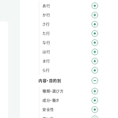
あ行
か行
さ行
た行
な行
は行
ま行
ら行
内容・目的別
種類・選び方
成分・働き
安全性