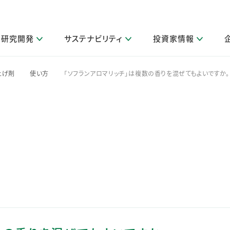
研究開発
サステナビリティ
投資家情報
閉じる
閉じる
閉じる
閉じる
閉じる
閉じる
閉じる
サステナビリティトップ
ニュースルームトップ
投資家情報トップ
製品情報トップ
研究開発トップ
企業情報トップ
採用情報トップ
上げ剤
使い方
「ソフランアロマリッチ」は複数の香りを混ぜてもよいですか。
>
>
その他 重要研究活動
製品関連情報
IR関連情報
障がい者採用
ガバナンス
会社案
LI
取扱店舗検索
研究におけるデジタル技術活用
コーポレート・ガバナンス
IR資料室
会社概要
グループ会社採用
キャンペーン一覧（Lidea）
研究によるサステナブルな活動
IRカレンダー
事業分野
海外グループでの取り組み
CM情報（YouTube公式チャンネル）
IRに関するQ&A
役員紹介
お客様のニーズに応える高品質で安全なものづくり
IRメール配信登録
事業所一覧
編集方針・各種ガイドライン対照表
製品の品質と安全性への取り組み
グループ・関連会社一覧
関連データ
基本情報
ESGデータ・第三者検証
研究開発拠点
イニシアチブ・外部評価
研究実績