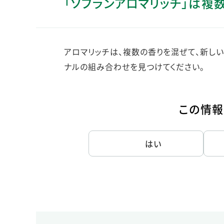
「ソフランアロマリッチ」は複
人的資本・労働安全
人権の尊重
責任あるサプライチェーンマネジメントの構築
アロマリッチは、複数の香りを混ぜて、新し
顧客の満足と信頼の追求
ナルの組み合わせを見つけてください。
この情報
はい