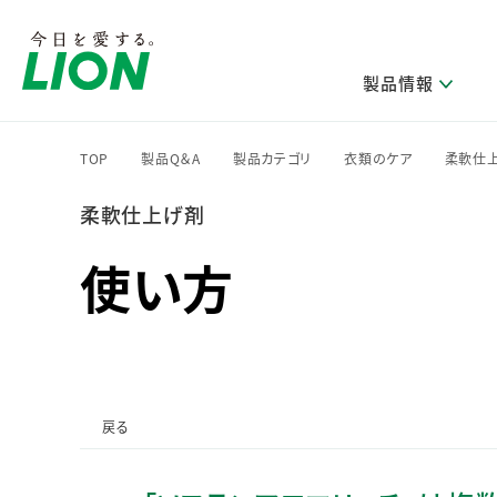
製品情報
TOP
製品Q＆A
製品カテゴリ
衣類のケア
柔軟仕
>
>
>
>
柔軟仕上げ剤
研究開発方針・本部長メッセージ
ライオンのサステナビリティ
製品を探す
新卒採用
IRニュース
企業理念
ニュースリリース
ブランドから探す
トップメッセージ
新卒採用2028
使い方
研究開発領域
トップメッセージ
経営方針・体制
カテゴリから探す
考え方と推進体制
企業理解イベント
コア技術
重要課題（マテリアリティ）特定のプロセス
経営戦略・中期経営計画
財務・業績情報
キャリア採用
製品一覧
主な研究部門
環境
新製品一覧
株主・株式情報
ライオンの歴史
基盤技術研究
エコ製品一覧
サステナブルな地球環境への取組み推進
製品開発研究
個人投資家のみなさまへ
戻る
製造終了品一覧
社会
生産技術研究
健康な生活習慣づくり