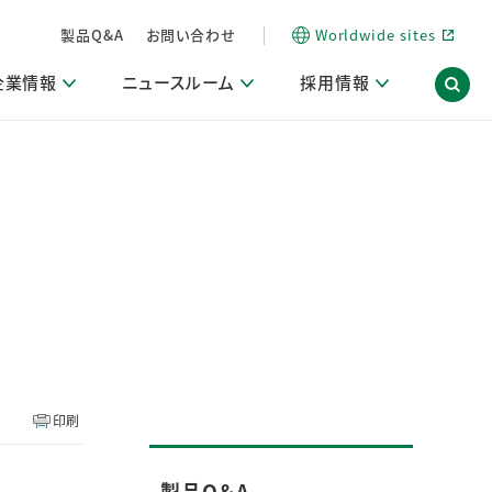
製品Q&A
お問い合わせ
Worldwide sites
企業情報
ニュースルーム
採用情報
内
ON Scope（ストーリーメディア）
活動ブログ「サステナブルな社員より。」
商品・サービス関連ニュースリリース
採用関連情報
発信情報
サポート
海外拠点一覧
習慣づくりラボ
電子公告
仕事ガイド
関連リンク
コーポレート・ガバナンス
研究情報誌 (LION SCIENCE JOURNAL)
IR情報開示方針
人材開発
方針・宣言
免責事項
サステナビリティニュースリリース
研究・調査ニュースリリース
デジタルトランスフォーメーション
取引所規則の遵守に関する確認書
印刷
製品Q＆A