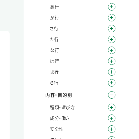
あ行
か行
さ行
た行
な行
は行
ま行
ら行
内容・目的別
種類・選び方
成分・働き
安全性