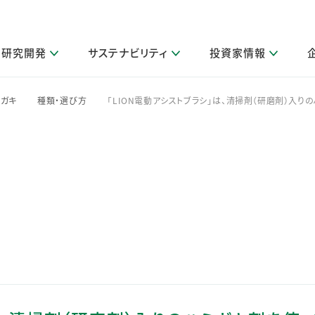
研究開発
サステナビリティ
投資家情報
閉じる
閉じる
閉じる
閉じる
閉じる
閉じる
閉じる
サステナビリティトップ
ニュースルームトップ
投資家情報トップ
製品情報トップ
研究開発トップ
企業情報トップ
採用情報トップ
ミガキ
種類・選び方
「LION電動アシストブラシ」は、清掃剤（研磨剤）入り
>
>
その他 重要研究活動
製品関連情報
IR関連情報
障がい者採用
ガバナンス
会社案
LI
取扱店舗検索
研究におけるデジタル技術活用
コーポレート・ガバナンス
IR資料室
会社概要
グループ会社採用
キャンペーン一覧（Lidea）
研究によるサステナブルな活動
IRカレンダー
事業分野
海外グループでの取り組み
CM情報（YouTube公式チャンネル）
IRに関するQ&A
役員紹介
お客様のニーズに応える高品質で安全なものづくり
IRメール配信登録
事業所一覧
編集方針・各種ガイドライン対照表
製品の品質と安全性への取り組み
グループ・関連会社一覧
関連データ
基本情報
ESGデータ・第三者検証
研究開発拠点
イニシアチブ・外部評価
研究実績