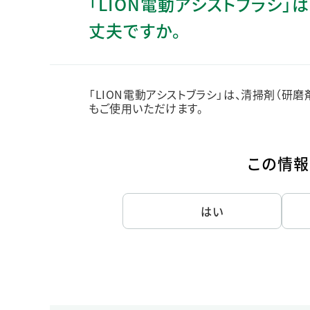
「LION電動アシストブラシ
人的資本・労働安全
丈夫ですか。
人権の尊重
責任あるサプライチェーンマネジメントの構築
顧客の満足と信頼の追求
「LION電動アシストブラシ」は、清掃剤（研
もご使用いただけます。
この情報
はい