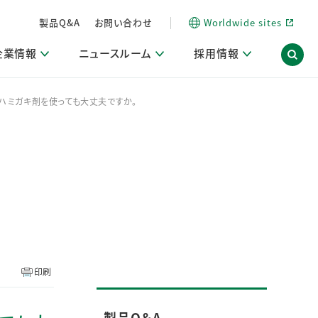
製品Q&A
お問い合わせ
Worldwide sites
企業情報
ニュースルーム
採用情報
のハミガキ剤を使っても大丈夫ですか。
内
ON Scope（ストーリーメディア）
活動ブログ「サステナブルな社員より。」
商品・サービス関連ニュースリリース
採用関連情報
発信情報
サポート
海外拠点一覧
習慣づくりラボ
電子公告
仕事ガイド
関連リンク
コーポレート・ガバナンス
研究情報誌 (LION SCIENCE JOURNAL)
IR情報開示方針
人材開発
方針・宣言
免責事項
サステナビリティニュースリリース
研究・調査ニュースリリース
デジタルトランスフォーメーション
取引所規則の遵守に関する確認書
印刷
製品Q＆A