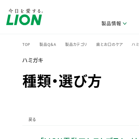
製品情報
TOP
製品Q＆A
製品カテゴリ
歯とお口のケア
ハ
>
>
>
>
ハミガキ
研究開発方針・本部長メッセージ
ライオンのサステナビリティ
製品を探す
新卒採用
IRニュース
企業理念
ニュースリリース
ブランドから探す
トップメッセージ
新卒採用2028
種類・選び方
研究開発領域
トップメッセージ
経営方針・体制
カテゴリから探す
考え方と推進体制
企業理解イベント
コア技術
重要課題（マテリアリティ）特定のプロセス
経営戦略・中期経営計画
財務・業績情報
キャリア採用
製品一覧
主な研究部門
環境
新製品一覧
株主・株式情報
ライオンの歴史
基盤技術研究
エコ製品一覧
サステナブルな地球環境への取組み推進
製品開発研究
個人投資家のみなさまへ
戻る
製造終了品一覧
社会
生産技術研究
健康な生活習慣づくり