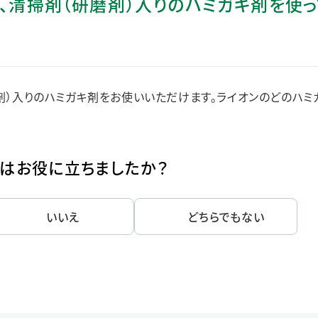
」は、清掃剤（研磨剤）入りのハミガキ剤を使
ステークホルダー・エンゲージメント
社会貢献活動
サステナビリティ発行物ダウンロード
磨剤）入りのハミガキ剤をお使いいただけます。ライオンのどのハミ
はお役に立ちましたか？
いいえ
どちらでもない