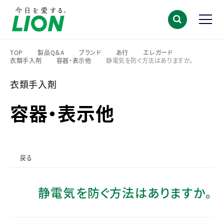
TOP
製品Q＆A
ブランド
あ行
エレガード
衣類手入剤
容器・表示他
静電気を防ぐ方法はありますか。
>
>
>
>
>
>
>
衣類手入剤
容器・表示他
戻る
静電気を防ぐ方法はありますか。