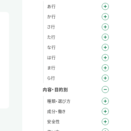
あ行
か行
さ行
た行
な行
は行
ま行
ら行
内容・目的別
種類・選び方
成分・働き
安全性