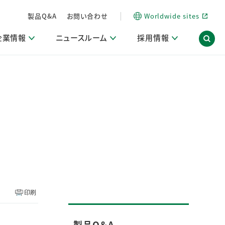
製品Q&A
お問い合わせ
Worldwide sites
企業情報
ニュースルーム
採用情報
内
ON Scope（ストーリーメディア）
活動ブログ「サステナブルな社員より。」
商品・サービス関連ニュースリリース
採用関連情報
発信情報
サポート
海外拠点一覧
習慣づくりラボ
電子公告
仕事ガイド
関連リンク
コーポレート・ガバナンス
研究情報誌 (LION SCIENCE JOURNAL)
IR情報開示方針
人材開発
方針・宣言
免責事項
サステナビリティニュースリリース
研究・調査ニュースリリース
デジタルトランスフォーメーション
取引所規則の遵守に関する確認書
印刷
製品Q＆A