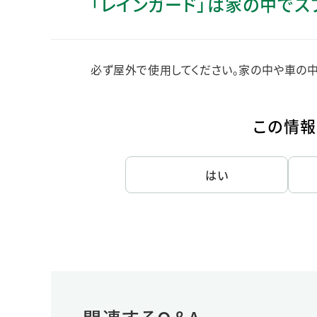
「レインガード」は家の中でス
人的資本・労働安全
人権の尊重
責任あるサプライチェーンマネジメントの構築
必ず屋外で使用してください。家の中や車の中
顧客の満足と信頼の追求
この情報
はい