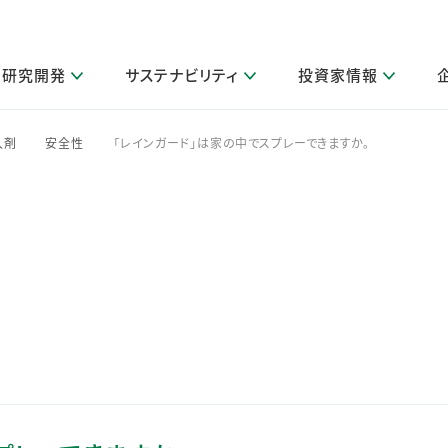
研究開発
サステナビリティ
投資家情報
閉じる
閉じる
閉じる
閉じる
閉じる
閉じる
閉じる
サステナビリティトップ
ニュースルームトップ
投資家情報トップ
製品情報トップ
研究開発トップ
企業情報トップ
採用情報トップ
入剤
安全性
「レインガード」は家の中でスプレーできますか。
>
>
その他 重要研究活動
製品関連情報
IR関連情報
障がい者採用
ガバナンス
会社案
LI
取扱店舗検索
研究におけるデジタル技術活用
コーポレート・ガバナンス
IR資料室
会社概要
グループ会社採用
キャンペーン一覧（Lidea）
研究によるサステナブルな活動
IRカレンダー
事業分野
海外グループでの取り組み
CM情報（YouTube公式チャンネル）
IRに関するQ&A
役員紹介
お客様のニーズに応える高品質で安全なものづくり
IRメール配信登録
事業所一覧
編集方針・各種ガイドライン対照表
製品の品質と安全性への取り組み
グループ・関連会社一覧
関連データ
基本情報
ESGデータ・第三者検証
研究開発拠点
イニシアチブ・外部評価
研究実績