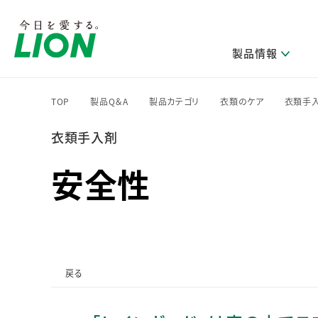
製品情報
TOP
製品Q＆A
製品カテゴリ
衣類のケア
衣類手
>
>
>
>
衣類手入剤
研究開発方針・本部長メッセージ
ライオンのサステナビリティ
製品を探す
新卒採用
IRニュース
企業理念
ニュースリリース
ブランドから探す
トップメッセージ
新卒採用2028
安全性
研究開発領域
トップメッセージ
経営方針・体制
カテゴリから探す
考え方と推進体制
企業理解イベント
コア技術
重要課題（マテリアリティ）特定のプロセス
経営戦略・中期経営計画
財務・業績情報
キャリア採用
製品一覧
主な研究部門
環境
新製品一覧
株主・株式情報
ライオンの歴史
基盤技術研究
エコ製品一覧
サステナブルな地球環境への取組み推進
製品開発研究
個人投資家のみなさまへ
戻る
製造終了品一覧
社会
生産技術研究
健康な生活習慣づくり