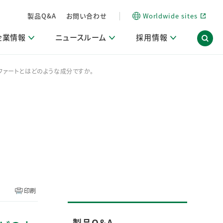
製品Q&A
お問い合わせ
Worldwide sites
企業情報
ニュースルーム
採用情報
ファートとはどのような成分ですか。
内
ON Scope（ストーリーメディア）
活動ブログ「サステナブルな社員より。」
商品・サービス関連ニュースリリース
採用関連情報
発信情報
サポート
海外拠点一覧
習慣づくりラボ
電子公告
仕事ガイド
関連リンク
コーポレート・ガバナンス
研究情報誌 (LION SCIENCE JOURNAL)
IR情報開示方針
人材開発
方針・宣言
免責事項
サステナビリティニュースリリース
研究・調査ニュースリリース
デジタルトランスフォーメーション
取引所規則の遵守に関する確認書
印刷
製品Q＆A