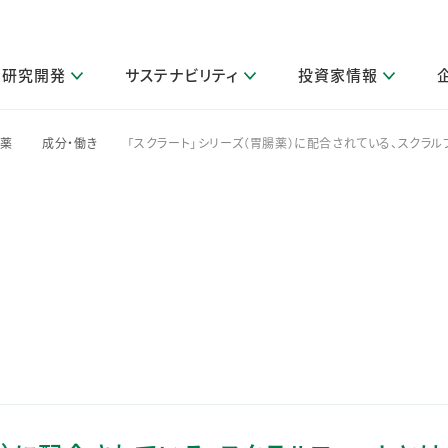
研究開発
サステナビリティ
投資家情報
閉じる
閉じる
閉じる
閉じる
閉じる
閉じる
閉じる
サステナビリティトップ
ニュースルームトップ
投資家情報トップ
製品情報トップ
研究開発トップ
企業情報トップ
採用情報トップ
腸薬
成分・働き
「スクラート」シリーズ（胃腸薬）に配合されている、スクラル
>
>
その他 重要研究活動
製品関連情報
IR関連情報
障がい者採用
ガバナンス
会社案
LI
取扱店舗検索
研究におけるデジタル技術活用
コーポレート・ガバナンス
IR資料室
会社概要
グループ会社採用
キャンペーン一覧（Lidea）
研究によるサステナブルな活動
IRカレンダー
事業分野
海外グループでの取り組み
CM情報（YouTube公式チャンネル）
IRに関するQ&A
役員紹介
お客様のニーズに応える高品質で安全なものづくり
IRメール配信登録
事業所一覧
編集方針・各種ガイドライン対照表
製品の品質と安全性への取り組み
グループ・関連会社一覧
関連データ
基本情報
ESGデータ・第三者検証
研究開発拠点
イニシアチブ・外部評価
研究実績