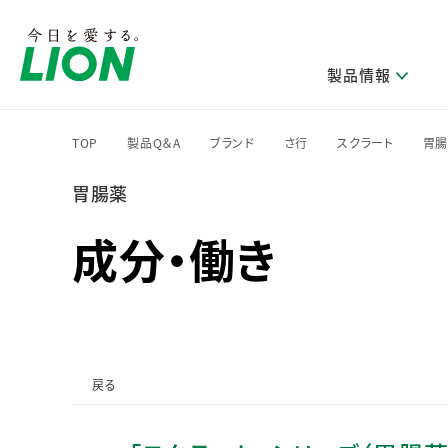
製品情報
TOP
製品Q＆A
ブランド
さ行
スクラート
胃
>
>
>
>
>
胃腸薬
研究開発方針・本部長メッセージ
ライオンのサステナビリティ
製品を探す
新卒採用
IRニュース
企業理念
ニュースリリース
ブランドから探す
トップメッセージ
新卒採用2028
成分・働き
研究開発領域
トップメッセージ
経営方針・体制
カテゴリから探す
考え方と推進体制
企業理解イベント
コア技術
重要課題（マテリアリティ）特定のプロセス
経営戦略・中期経営計画
財務・業績情報
キャリア採用
製品一覧
主な研究部門
環境
新製品一覧
株主・株式情報
ライオンの歴史
基盤技術研究
エコ製品一覧
サステナブルな地球環境への取組み推進
製品開発研究
個人投資家のみなさまへ
戻る
製造終了品一覧
社会
生産技術研究
健康な生活習慣づくり