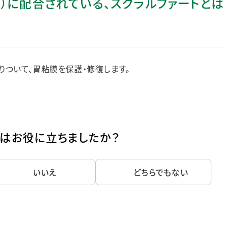
薬）に配合されている、スクラルファートとは
ステークホルダー・エンゲージメント
社会貢献活動
サステナビリティ発行物ダウンロード
ついて、胃粘膜を保護・修復します。
はお役に立ちましたか？
いいえ
どちらでもない