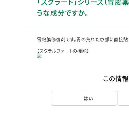
「スクラート」シリーズ（胃腸
人的資本・労働安全
うな成分ですか。
人権の尊重
責任あるサプライチェーンマネジメントの構築
顧客の満足と信頼の追求
胃粘膜修復剤です。胃の荒れた患部に直接貼り
【スクラルファートの機能】
この情報
はい