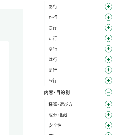
あ行
か行
さ行
た行
な行
は行
ま行
ら行
内容・目的別
種類・選び方
成分・働き
安全性