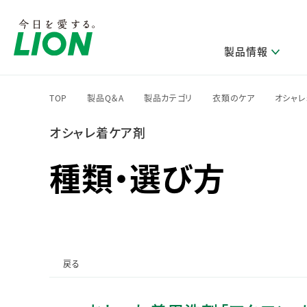
製品情報
TOP
製品Q＆A
製品カテゴリ
衣類のケア
オシャ
>
>
>
>
オシャレ着ケア剤
研究開発方針・本部長メッセージ
ライオンのサステナビリティ
製品を探す
新卒採用
IRニュース
企業理念
ニュースリリース
ブランドから探す
トップメッセージ
新卒採用2028
種類・選び方
研究開発領域
トップメッセージ
経営方針・体制
カテゴリから探す
考え方と推進体制
企業理解イベント
コア技術
重要課題（マテリアリティ）特定のプロセス
経営戦略・中期経営計画
財務・業績情報
キャリア採用
製品一覧
主な研究部門
環境
新製品一覧
株主・株式情報
ライオンの歴史
基盤技術研究
エコ製品一覧
サステナブルな地球環境への取組み推進
製品開発研究
個人投資家のみなさまへ
戻る
製造終了品一覧
社会
生産技術研究
健康な生活習慣づくり