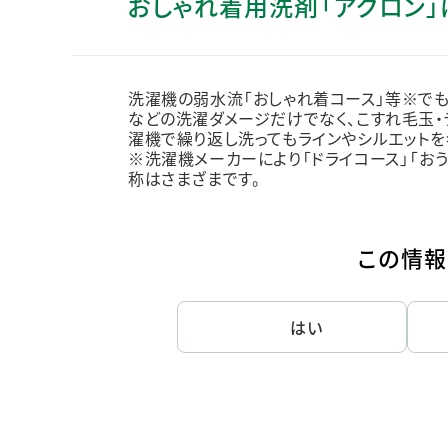
おしゃれ着用洗剤「アクロン」
人的資本・労働安全
人権の尊重
責任あるサプライチェーンマネジメントの構築
洗濯機の弱水流「おしゃれ着コース」等※でも
顧客の満足と信頼の追求
などの洗濯ダメージだけでなく、こすれ毛玉・
濯機で繰り返し洗ってもラインやシルエットを
※洗濯機メーカーにより「ドライコース」「おう
称はさまざまです。
この情報
はい