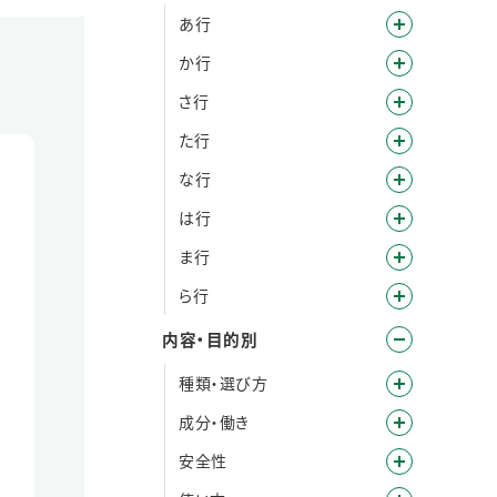
あ行
か行
さ行
た行
な行
は行
ま行
ら行
内容・目的別
種類・選び方
成分・働き
安全性