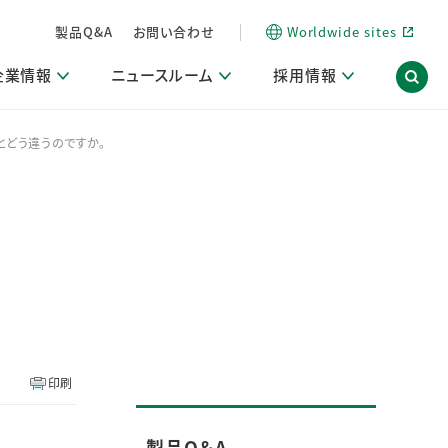
製品Q&A
お問い合わせ
Worldwide sites
企業情報
ニュースルーム
採用情報
とどう違うのですか。
内
ON Scope（ストーリーメディア）
活動ブログ「サステナブルな社員より。」
商品・サービス関連ニュースリリース
採用関連情報
発信情報
サポート
海外拠点一覧
習慣づくりラボ
電子公告
仕事ガイド
関連リンク
コーポレート・ガバナンス
研究情報誌 (LION SCIENCE JOURNAL)
IR情報開示方針
人材開発
方針・宣言
免責事項
サステナビリティニュースリリース
研究・調査ニュースリリース
デジタルトランスフォーメーション
取引所規則の遵守に関する確認書
印刷
製品Q＆A