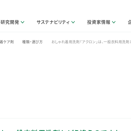
研究開発
サステナビリティ
投資家情報
閉じる
閉じる
閉じる
閉じる
閉じる
閉じる
閉じる
サステナビリティトップ
ニュースルームトップ
投資家情報トップ
製品情報トップ
研究開発トップ
企業情報トップ
採用情報トップ
レ着ケア剤
種類・選び方
おしゃれ着用洗剤「アクロン」は、一般衣料用洗剤
>
>
その他 重要研究活動
製品関連情報
IR関連情報
障がい者採用
ガバナンス
会社案
LI
取扱店舗検索
研究におけるデジタル技術活用
コーポレート・ガバナンス
IR資料室
会社概要
グループ会社採用
キャンペーン一覧（Lidea）
研究によるサステナブルな活動
IRカレンダー
事業分野
海外グループでの取り組み
CM情報（YouTube公式チャンネル）
IRに関するQ&A
役員紹介
お客様のニーズに応える高品質で安全なものづくり
IRメール配信登録
事業所一覧
編集方針・各種ガイドライン対照表
製品の品質と安全性への取り組み
グループ・関連会社一覧
関連データ
基本情報
ESGデータ・第三者検証
研究開発拠点
イニシアチブ・外部評価
研究実績