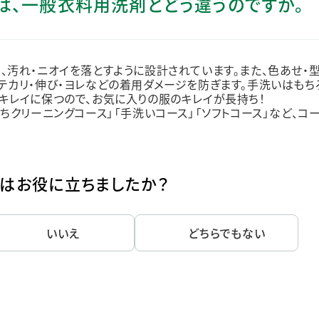
は、一般衣料用洗剤とどう違うのですか。
ステークホルダー・エンゲージメント
社会貢献活動
サステナビリティ発行物ダウンロード
、汚れ・ニオイを落とすように設計されています。また、色あせ・
テカリ・伸び・ヨレなどの着用ダメージを防ぎます。手洗いはもち
キレイに保つので、お気に入りの服のキレイが長持ち！
ちクリーニングコース」「手洗いコース」「ソフトコース」など、コ
はお役に立ちましたか？
いいえ
どちらでもない