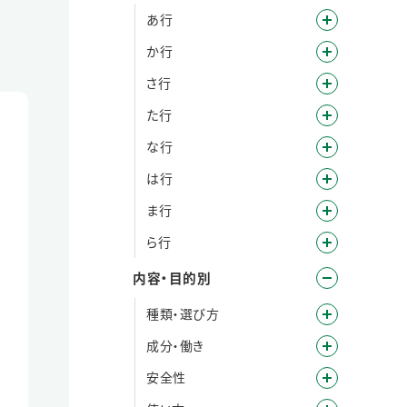
あ行
か行
さ行
た行
な行
は行
ま行
ら行
内容・目的別
種類・選び方
成分・働き
安全性