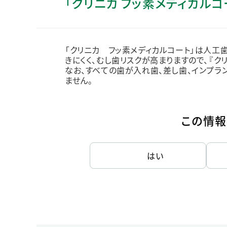
「クリニカ フッ素メディカル
人的資本・労働安全
人権の尊重
責任あるサプライチェーンマネジメントの構築
「クリニカ フッ素メディカルコート」は人
顧客の満足と信頼の追求
きにくく、むし歯リスクが高まりますので、『ク
なお、すべての歯が入れ歯、差し歯、インプ
ません。
この情報
はい