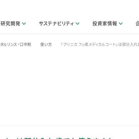
研究開発
サステナビリティ
投資家情報
閉じる
閉じる
閉じる
閉じる
閉じる
閉じる
閉じる
サステナビリティトップ
ニュースルームトップ
投資家情報トップ
製品情報トップ
研究開発トップ
企業情報トップ
採用情報トップ
タルリンス・口中剤
使い方
「クリニカ フッ素メディカルコート」は部分入れ
>
>
その他 重要研究活動
製品関連情報
IR関連情報
障がい者採用
ガバナンス
会社案
LI
取扱店舗検索
研究におけるデジタル技術活用
コーポレート・ガバナンス
IR資料室
会社概要
グループ会社採用
キャンペーン一覧（Lidea）
研究によるサステナブルな活動
IRカレンダー
事業分野
海外グループでの取り組み
CM情報（YouTube公式チャンネル）
IRに関するQ&A
役員紹介
お客様のニーズに応える高品質で安全なものづくり
IRメール配信登録
事業所一覧
編集方針・各種ガイドライン対照表
製品の品質と安全性への取り組み
グループ・関連会社一覧
関連データ
基本情報
ESGデータ・第三者検証
研究開発拠点
イニシアチブ・外部評価
研究実績