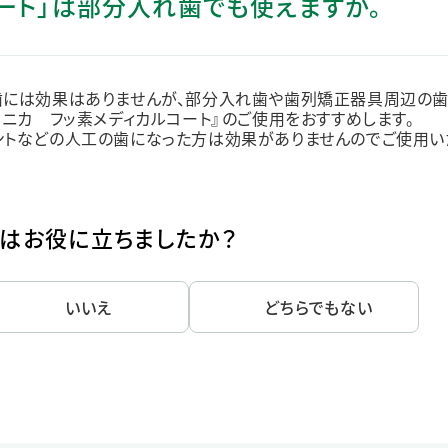
コート」は部分入れ歯でも使えますか。
ステークホルダー・エンゲージメント
社会貢献活動
サステナビリティ発行物ダウンロード
工歯には効果はありませんが、部分入れ歯や歯列矯正器具周辺の
リニカ フッ素メディカルコート』のご使用をおすすめします。
ラントなどの人工の歯になった方は効果がありませんのでご使用い
はお役に立ちましたか？
いいえ
どちらでもない