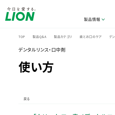
製品情報
TOP
製品Q＆A
製品カテゴリ
歯とお口のケア
デン
>
>
>
>
デンタルリンス・口中剤
研究開発方針・本部長メッセージ
ライオンのサステナビリティ
製品を探す
新卒採用
IRニュース
企業理念
ニュースリリース
ブランドから探す
トップメッセージ
新卒採用2028
使い方
研究開発領域
トップメッセージ
経営方針・体制
カテゴリから探す
考え方と推進体制
企業理解イベント
コア技術
重要課題（マテリアリティ）特定のプロセス
経営戦略・中期経営計画
財務・業績情報
キャリア採用
製品一覧
主な研究部門
環境
新製品一覧
株主・株式情報
ライオンの歴史
基盤技術研究
エコ製品一覧
サステナブルな地球環境への取組み推進
製品開発研究
個人投資家のみなさまへ
戻る
製造終了品一覧
社会
生産技術研究
健康な生活習慣づくり