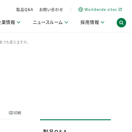
製品Q&A
お問い合わせ
Worldwide sites
企業情報
ニュースルーム
採用情報
歯でも使えますか。
内
ON Scope（ストーリーメディア）
活動ブログ「サステナブルな社員より。」
商品・サービス関連ニュースリリース
採用関連情報
発信情報
サポート
海外拠点一覧
習慣づくりラボ
電子公告
仕事ガイド
関連リンク
コーポレート・ガバナンス
研究情報誌 (LION SCIENCE JOURNAL)
IR情報開示方針
人材開発
方針・宣言
免責事項
サステナビリティニュースリリース
研究・調査ニュースリリース
デジタルトランスフォーメーション
取引所規則の遵守に関する確認書
印刷
製品Q＆A