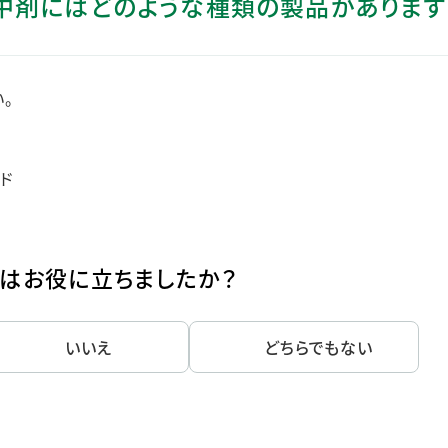
口中剤にはどのような種類の製品があります
ステークホルダー・エンゲージメント
社会貢献活動
サステナビリティ発行物ダウンロード
。
ド
はお役に立ちましたか？
いいえ
どちらでもない