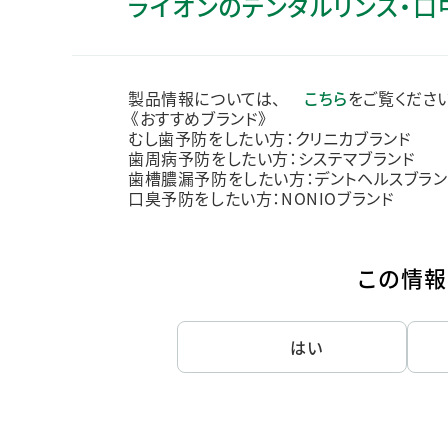
ライオンのデンタルリンス・
人的資本・労働安全
人権の尊重
責任あるサプライチェーンマネジメントの構築
製品情報については、
こちら
をご覧ください
顧客の満足と信頼の追求
《おすすめブランド》
むし歯予防をしたい方：クリニカブランド
歯周病予防をしたい方：システマブランド
歯槽膿漏予防をしたい方：デントヘルスブラン
口臭予防をしたい方：NONIOブランド
この情報
はい