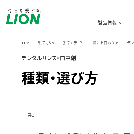
製品情報
TOP
製品Q＆A
製品カテゴリ
歯とお口のケア
デン
>
>
>
>
デンタルリンス・口中剤
研究開発方針・本部長メッセージ
ライオンのサステナビリティ
製品を探す
新卒採用
IRニュース
企業理念
ニュースリリース
ブランドから探す
トップメッセージ
新卒採用2028
種類・選び方
研究開発領域
トップメッセージ
経営方針・体制
カテゴリから探す
考え方と推進体制
企業理解イベント
コア技術
重要課題（マテリアリティ）特定のプロセス
経営戦略・中期経営計画
財務・業績情報
キャリア採用
製品一覧
主な研究部門
環境
新製品一覧
株主・株式情報
ライオンの歴史
基盤技術研究
エコ製品一覧
サステナブルな地球環境への取組み推進
製品開発研究
個人投資家のみなさまへ
戻る
製造終了品一覧
社会
生産技術研究
健康な生活習慣づくり