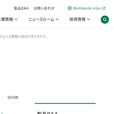
製品Q&A
お問い合わせ
Worldwide sites
企業情報
ニュースルーム
採用情報
どのような種類の製品がありますか。
内
ON Scope（ストーリーメディア）
活動ブログ「サステナブルな社員より。」
商品・サービス関連ニュースリリース
採用関連情報
発信情報
サポート
海外拠点一覧
習慣づくりラボ
電子公告
仕事ガイド
関連リンク
コーポレート・ガバナンス
研究情報誌 (LION SCIENCE JOURNAL)
IR情報開示方針
人材開発
方針・宣言
免責事項
サステナビリティニュースリリース
研究・調査ニュースリリース
デジタルトランスフォーメーション
取引所規則の遵守に関する確認書
印刷
製品Q＆A