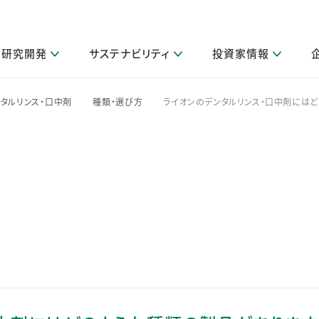
研究開発
サステナビリティ
投資家情報
閉じる
閉じる
閉じる
閉じる
閉じる
閉じる
閉じる
サステナビリティトップ
ニュースルームトップ
投資家情報トップ
製品情報トップ
研究開発トップ
企業情報トップ
採用情報トップ
タルリンス・口中剤
種類・選び方
ライオンのデンタルリンス・口中剤には
>
>
その他 重要研究活動
製品関連情報
IR関連情報
障がい者採用
ガバナンス
会社案
LI
取扱店舗検索
研究におけるデジタル技術活用
コーポレート・ガバナンス
IR資料室
会社概要
グループ会社採用
キャンペーン一覧（Lidea）
研究によるサステナブルな活動
IRカレンダー
事業分野
海外グループでの取り組み
CM情報（YouTube公式チャンネル）
IRに関するQ&A
役員紹介
お客様のニーズに応える高品質で安全なものづくり
IRメール配信登録
事業所一覧
編集方針・各種ガイドライン対照表
製品の品質と安全性への取り組み
グループ・関連会社一覧
関連データ
基本情報
ESGデータ・第三者検証
研究開発拠点
イニシアチブ・外部評価
研究実績