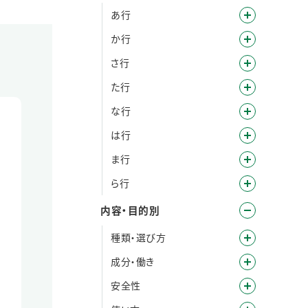
あ行
か行
さ行
た行
な行
は行
ま行
ら行
内容・目的別
種類・選び方
成分・働き
安全性