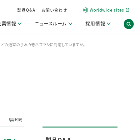
製品Q&A
お問い合わせ
Worldwide sites
企業情報
ニュースルーム
採用情報
は、どの通常の手みがきハブラシに対応していますか。
内
ON Scope（ストーリーメディア）
活動ブログ「サステナブルな社員より。」
商品・サービス関連ニュースリリース
採用関連情報
発信情報
サポート
海外拠点一覧
習慣づくりラボ
電子公告
仕事ガイド
関連リンク
コーポレート・ガバナンス
研究情報誌 (LION SCIENCE JOURNAL)
IR情報開示方針
人材開発
方針・宣言
免責事項
サステナビリティニュースリリース
研究・調査ニュースリリース
デジタルトランスフォーメーション
取引所規則の遵守に関する確認書
印刷
製品Q＆A