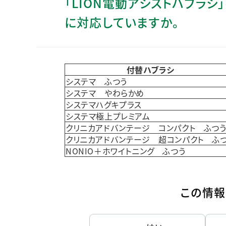
「LION電動アシストハブラ
人的資本・労働安全
に対応していますか。
人権の尊重
責任あるサプライチェーンマネジメントの構築
顧客の満足と信頼の追求
付替ハブラシ
システマ ふつう
システマ やわらかめ
システマハグキプラス
システマ極上プレミアム
クリニカアドバンテージ コンパクト ふつ
クリニカアドバンテージ 超コンパクト ふ
NONIO＋ホワイトニング ふつう
この情報