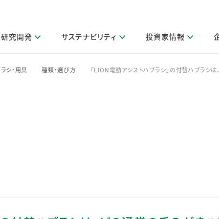
研究開発
サステナビリティ
投資家情報
閉じる
閉じる
閉じる
閉じる
閉じる
閉じる
閉じる
サステナビリティトップ
ニュースルームトップ
投資家情報トップ
製品情報トップ
研究開発トップ
企業情報トップ
採用情報トップ
ラシ・用具
種類・選び方
「LION電動アシストハブラシ」の付替ハブラシ
>
>
その他 重要研究活動
製品関連情報
IR関連情報
障がい者採用
ガバナンス
会社案
LI
取扱店舗検索
研究におけるデジタル技術活用
コーポレート・ガバナンス
IR資料室
会社概要
グループ会社採用
キャンペーン一覧（Lidea）
研究によるサステナブルな活動
IRカレンダー
事業分野
海外グループでの取り組み
CM情報（YouTube公式チャンネル）
IRに関するQ&A
役員紹介
お客様のニーズに応える高品質で安全なものづくり
IRメール配信登録
事業所一覧
編集方針・各種ガイドライン対照表
製品の品質と安全性への取り組み
グループ・関連会社一覧
関連データ
基本情報
ESGデータ・第三者検証
研究開発拠点
イニシアチブ・外部評価
研究実績