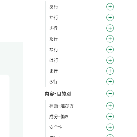
あ行
か行
さ行
た行
な行
は行
ま行
ら行
内容・目的別
種類・選び方
成分・働き
安全性