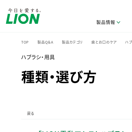
製品情報
TOP
製品Q＆A
製品カテゴリ
歯とお口のケア
ハブ
>
>
>
>
ハブラシ・用具
研究開発方針・本部長メッセージ
ライオンのサステナビリティ
製品を探す
新卒採用
IRニュース
企業理念
ニュースリリース
ブランドから探す
トップメッセージ
新卒採用2028
種類・選び方
研究開発領域
トップメッセージ
経営方針・体制
カテゴリから探す
考え方と推進体制
企業理解イベント
コア技術
重要課題（マテリアリティ）特定のプロセス
経営戦略・中期経営計画
財務・業績情報
キャリア採用
製品一覧
主な研究部門
環境
新製品一覧
株主・株式情報
ライオンの歴史
基盤技術研究
エコ製品一覧
サステナブルな地球環境への取組み推進
製品開発研究
個人投資家のみなさまへ
戻る
製造終了品一覧
社会
生産技術研究
健康な生活習慣づくり