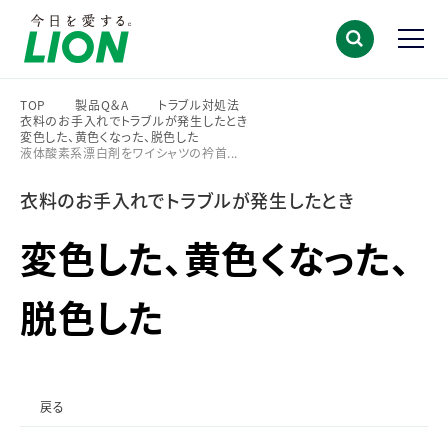
TOP
製品Q＆A
トラブル対処法
衣料のお手入れでトラブルが発生したとき
>
>
>
変色した、黄色くなった、脱色した
>
液体酸素系漂白剤をワイシャツの衿首...
>
衣料のお手入れでトラブルが発生したとき
変色した、黄色くなった、
脱色した
戻る