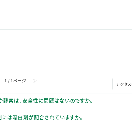
ステークホルダー・エンゲージメント
社会貢献活動
サステナビリティ発行物ダウンロード
1 / 1ページ
≫
や酵素は、安全性に問題はないのですか。
用洗剤には漂白剤が配合されていますか。