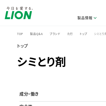
製品情報
TOP
製品Q＆A
ブランド
た行
トップ
シミとり
>
>
>
>
>
トップ
研究開発方針・本部長メッセージ
ライオンのサステナビリティ
製品を探す
新卒採用
IRニュース
企業理念
ニュースリリース
ブランドから探す
トップメッセージ
新卒採用2028
シミとり剤
研究開発領域
トップメッセージ
経営方針・体制
カテゴリから探す
考え方と推進体制
企業理解イベント
コア技術
重要課題（マテリアリティ）特定のプロセス
経営戦略・中期経営計画
財務・業績情報
キャリア採用
製品一覧
主な研究部門
環境
新製品一覧
株主・株式情報
ライオンの歴史
基盤技術研究
エコ製品一覧
サステナブルな地球環境への取組み推進
製品開発研究
個人投資家のみなさまへ
製造終了品一覧
成分・働き
社会
生産技術研究
健康な生活習慣づくり