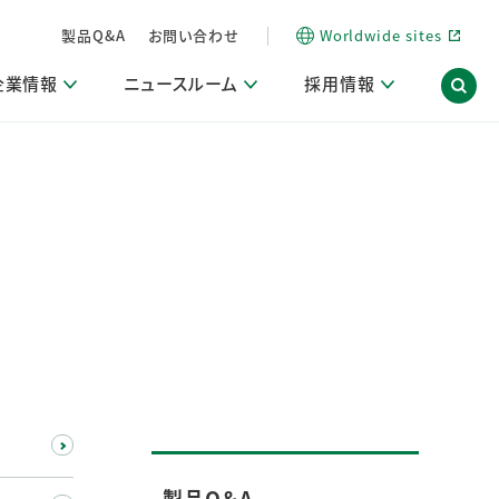
製品Q&A
お問い合わせ
Worldwide sites
企業情報
ニュースルーム
採用情報
内
ON Scope（ストーリーメディア）
活動ブログ「サステナブルな社員より。」
商品・サービス関連ニュースリリース
採用関連情報
発信情報
サポート
海外拠点一覧
習慣づくりラボ
電子公告
仕事ガイド
関連リンク
コーポレート・ガバナンス
研究情報誌 (LION SCIENCE JOURNAL)
IR情報開示方針
人材開発
方針・宣言
免責事項
サステナビリティニュースリリース
研究・調査ニュースリリース
デジタルトランスフォーメーション
取引所規則の遵守に関する確認書
製品Q＆A