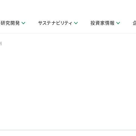
研究開発
サステナビリティ
投資家情報
閉じる
閉じる
閉じる
閉じる
閉じる
閉じる
閉じる
サステナビリティトップ
ニュースルームトップ
投資家情報トップ
製品情報トップ
研究開発トップ
企業情報トップ
採用情報トップ
剤
その他 重要研究活動
製品関連情報
IR関連情報
障がい者採用
ガバナンス
会社案
LI
取扱店舗検索
研究におけるデジタル技術活用
コーポレート・ガバナンス
IR資料室
会社概要
グループ会社採用
キャンペーン一覧（Lidea）
研究によるサステナブルな活動
IRカレンダー
事業分野
海外グループでの取り組み
CM情報（YouTube公式チャンネル）
IRに関するQ&A
役員紹介
お客様のニーズに応える高品質で安全なものづくり
IRメール配信登録
事業所一覧
編集方針・各種ガイドライン対照表
製品の品質と安全性への取り組み
グループ・関連会社一覧
関連データ
基本情報
ESGデータ・第三者検証
研究開発拠点
イニシアチブ・外部評価
研究実績