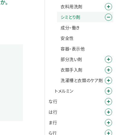
か。
衣料用洗剤
シミとり剤
成分・働き
安全性
容器・表示他
部分洗い剤
衣類手入剤
洗濯槽と衣類のケア剤
トメルミン
な行
は行
ま行
ら行