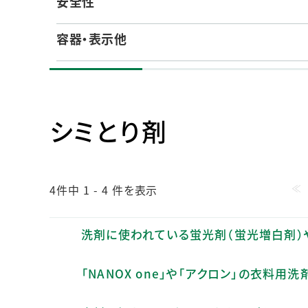
安全性
人的資本・労働安全
人権の尊重
容器・表示他
責任あるサプライチェーンマネジメントの構築
顧客の満足と信頼の追求
シミとり剤
≪
4件中 1 - 4 件を表示
洗剤に使われている蛍光剤（蛍光増白剤）
「NANOX one」や「アクロン」の衣料