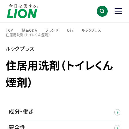
TOP
製品Q＆A
ブランド
ら行
ルックプラス
住居用洗剤（トイレくん煙剤）
>
>
>
>
>
ルックプラス
住居用洗剤（トイレくん
煙剤）
成分・働き
安全性