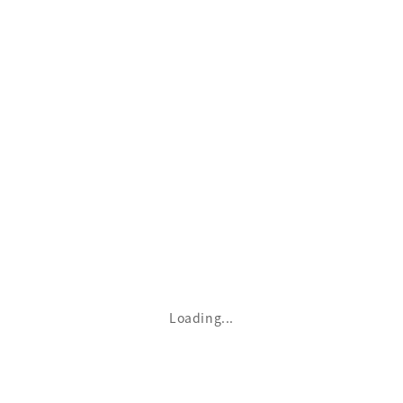
か行
さ行
た行
な行
Loading...
は行