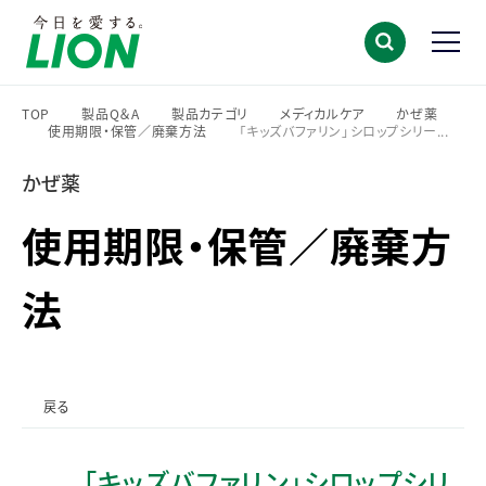
TOP
製品Q＆A
製品カテゴリ
メディカルケア
かぜ薬
使用期限・保管／廃棄方法
「キッズバファリン」シロップシリー...
>
>
>
>
>
>
かぜ薬
使用期限・保管／廃棄方
法
戻る
「キッズバファリン」シロップシリ